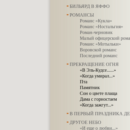
БИЛЬЯРД В ЯФФО
РОМАНСЫ
Романс «Кукла»
Романс «Ностальгия»
Роман-черновик
Малый офицерский ром
Романс «Мотыльки»
Воровской романс
Последний романс
ПРЕКРАЩЕНИЕ ОГНЯ
«В Эль-Кудсе......»
«Когда умирал...»
Пта
Памятник
Сон о цвете плаща
Дама с горностаем
«Когда зажгут...»
В ПЕРВЫЙ ПРАЗДНИКА ДЕ
ДРУГОЕ НЕБО
«И еще о любви...»