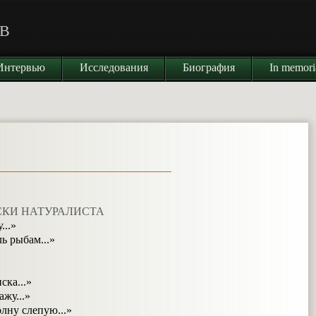
В
Интервью
Исследования
Биография
In memor
СКИ НАТУРАЛИСТА
...»
ь рыбам...»
ска...»
ажу...»
олну слепую...»