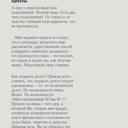
Цитаты
А
еще у меня полный дом
подношений. Полная чаша. Есть два
типа подношений. От страха и от
чувства глубокой благодарности, что
не прогневался.
...Мне недавно пришло в голову,
что в ситуации, когда весь мир
рассыпается, единственный способ
утвердить словесную реальность –
это произнести слово – это послать
его вдаль и ждать эха, как летучая
мышь. Нащупывать мир словами.
К
ак отдавать долги? Прежде всего -
усвоить, что отдавать долги следует
однокоренно – т.е. по возможности
долго. По возможности очень.
Вечно. По возможности.
«Многоуважаемый М бар-М.!!!
Прошло полвека с того дня, в
который Вы, открыв мне кредит,
посвятили усовершенствованию
моего финансового состояния все
силы Ваши, энергию и средства.
Начиная дело, Вы не убоялись тех