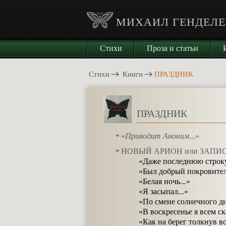
МИХАИЛ ГЕНДЕЛЕ
Стихи
Проза и статьи
Стихи
Книги
ПРАЗДНИК
ПРАЗДНИК
«
Приводит Аноним
...»
НОВЫЙ АРИОН или ЗАПИ
«Даже последнюю строку
«Был добрый покровител
«Белая ночь...»
«Я засыпал...»
«По смене солнечного ди
«В воскресенье я всем ск
«Как на берег толкнув в