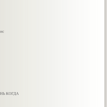
анс
НЬ КОГДА