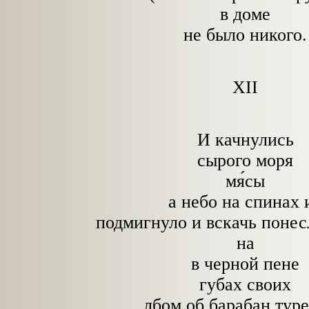
в доме
не было никого.
XII
И качнулись
сырого моря
мя́сы
а небо на спинах 
подмигнуло и вскачь поне
на
в черной пене
губах своих
лбом об барабан тур