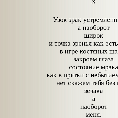
X
Узок зрак устремлен
а наоборот
широк
и точка зренья как ест
в игре костяных ш
закроем глаза
состояние мрак
как в прятки с небытие
нет скажем тебя без
зевака
а
наоборот
меня.