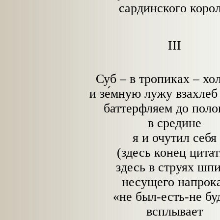
сардинского корол
III
Суб – в тропиках – хо
и зе́мную лужу взахлеб
баттерфляем до пол
в средине
я и очутил себя
(здесь конец цита
здесь в струях шп
несущего напрок
«не был-есть-не бу
всплывает