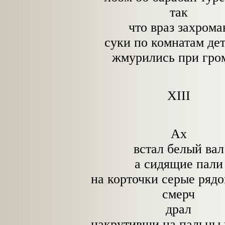
так
что враз захрома
суки по комнатам де
жмурились при гро
XIII
Ах
встал белый вал
а сидящие пали
на корточки серые рядо
смерч
драл
накрутивши на пальцы