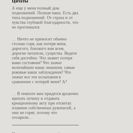
Цитаты
А
еще у меня полный дом
подношений. Полная чаша. Есть два
типа подношений. От страха и от
чувства глубокой благодарности, что
не прогневался.
…
Ничто не приносит обычно
столько горя, как потеря меня,
дорогого, близкого вам всем,
дорогие читатели, существа. Ведите
себя достойно. Что значит потеря
вами состояния? Что значат
величайшие ваши лишения, самые
роковые ваши заблуждения? Что
значат все эти испытания в
сравнении с потерей меня? А?
…
В темноте мне придется архаично
щипать лучину и отдавать
креационному акту при отсветах
пламени собственных рукописей, а
они не горят, потому что
отсырели…