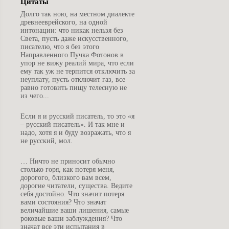
Цитаты
Д
олго так ною, на местном диалекте
древнееврейского, на одной
интонации: что никак нельзя без
Света, пусть даже искусственного,
писателю, что я без этого
Направленного Пучка Фотонов в
упор не вижу реалий мира, что если
ему так уж не терпится отключить за
неуплату, пусть отключит газ, все
равно готовить пищу телесную не
из чего...
Е
сли я и русский писатель, то это «я
– русский писатель». И так мне и
надо, хотя я и буду возражать, что я
не русский, мол.
…
Ничто не приносит обычно
столько горя, как потеря меня,
дорогого, близкого вам всем,
дорогие читатели, существа. Ведите
себя достойно. Что значит потеря
вами состояния? Что значат
величайшие ваши лишения, самые
роковые ваши заблуждения? Что
значат все эти испытания в