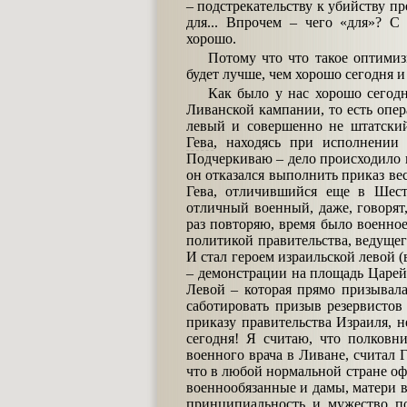
– подстрекательству к убийству пр
для... Впрочем – чего «для»? С
хорошо.
Потому что что такое оптимизм
будет лучше, чем хорошо сегодня и 
Как было у нас хорошо сегодн
Ливанской кампании, то есть опер
левый и совершенно не штатский
Гева
, находясь при исполнении 
Подчеркиваю – дело происходило 
он отказался выполнить приказ ве
Гева, отличившийся еще в Шест
отличный военный, даже, говорят
раз повторяю, время было военно
политикой правительства, ведущег
И стал героем израильской левой
– демонстрации на площадь Царей
Левой – которая прямо призывал
саботировать призыв резервисто
приказу правительства Израиля, н
сегодня! Я считаю, что полковни
военного врача в Ливане, считал 
что в любой нормальной стране офи
военнообязанные и дамы, матери 
принципиальность и мужество по