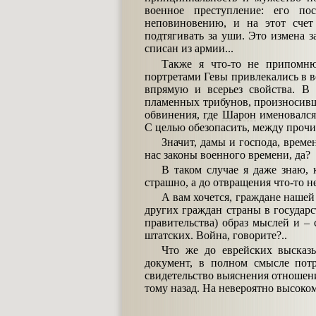
военное преступление: его по
неповиновению, и на этот сче
подтягивать за уши. Это измена 
списан из армии...
Также я что-то не припомн
портретами Гевы привлекались в в
впрямую и всерьез свойства. В
пламенных трибунов, произносивш
обвинения, где
Шарон
именовался 
С целью обезопасить, между прочи
Значит, дамы и господа, времен
нас законы военного времени, да?
В таком случае я даже знаю, 
страшно, а до отвращения что-то не
А вам хочется, граждане наше
других граждан страны в государ
правительства) образ мыслей и –
штатских. Война, говорите?..
Что же до еврейских высказ
документ, в полном смысле пот
свидетельство выяснения отношени
тому назад. На невероятно высоко