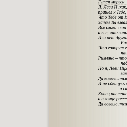
Гутен морген,
Я, Леви Ицхак,
пришел к Тебе
Что Тебе от И
Зачем Ты взвал
Все слова сво
и все, что зап
Или нет других
Римляне, п
Что говорят г
наш закон 
Римляне – что
над царс
Но я, Леви Ицх
заявляю 
Да возвысится
И не сдвинусь 
и стоять
Конец настане
и в конце расс
Да возвысится