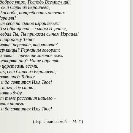
 доброе утро, Господь Всемогущий.
 сын Сары из Бердичева,
, Господи, потребовать ответа:
зраиля?
ил себя на сынов израилевых?
и Ты обращаешь к сынам Израиля,
оведал Ты, Ты приказал сынам Израиля!
 народов у Тебя?
ерсияне, вавилоняне?
ерманцы? Германцы говорят:
– превыше законов всех.
 говорят они? Наше царство
твами всеми.
ак, сын Сары из Бердичева,
пред Тобою:
 и да святится Имя Твое!
с того, где стою,
 буду.
т тьме рассеяния нашего –
еяния нашего
 и да святится Имя Твое!
(Пер. с идиша мой. –
М. Г.
)