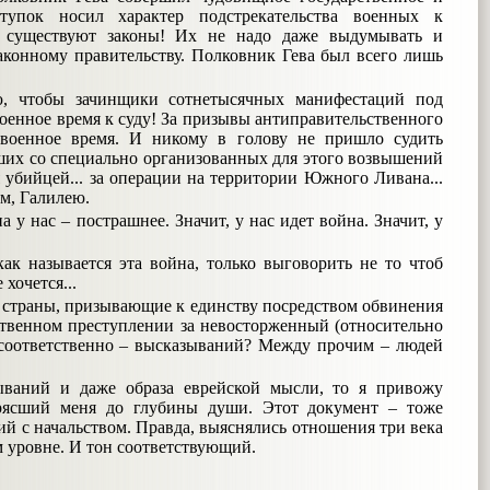
ступок носил характер подстрекательства военных к
т существуют законы! Их не надо даже выдумывать и
законному правительству. Полковник Гева был всего лишь
ю, чтобы зачинщики сотнетысячных манифестаций под
оенное время к суду! За призывы антиправительственного
 военное время. И никому в голову не пришло судить
их со специально организованных для этого возвышений
убийцей... за операции на территории Южного Ливана...
м, Галилею.
а у нас – пострашнее. Значит, у нас идет война. Значит, у
как называется эта война, только выговорить не то чтоб
 хочется...
й страны, призывающие к единству посредством обвинения
ственном преступлении за невосторженный (относительно
 соответственно – высказываний? Между прочим – людей
ываний и даже образа еврейской мысли, то я привожу
рясший меня до глубины души. Этот документ – тоже
й с начальством. Правда, выяснялись отношения три века
м уровне. И тон соответствующий.