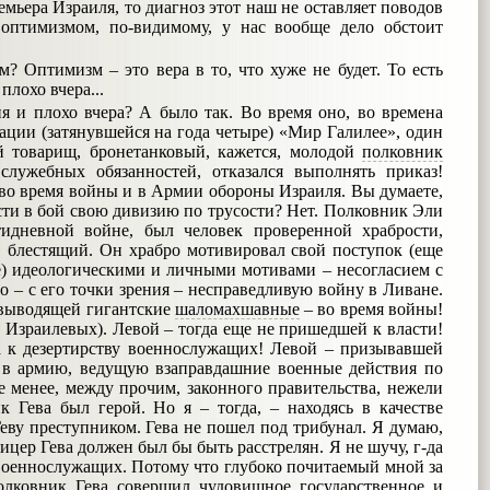
емьера Израиля, то диагноз этот наш не оставляет поводов
 оптимизмом, по-видимому, у нас вообще дело обстоит
? Оптимизм – это вера в то, что хуже не будет. То есть
плохо вчера...
я и плохо вчера? А было так. Во время оно, во времена
ации (затянувшейся на года четыре) «Мир Галилее», один
 товарищ, бронетанковый, кажется, молодой
полковник
служебных обязанностей, отказался выполнять приказ!
во время войны и в Армии обороны Израиля. Вы думаете,
сти в бой свою дивизию по трусости? Нет. Полковник Эли
идневной войне, был человек проверенной храбрости,
, блестящий. Он храбро мотивировал свой поступок (еще
е) идеологическими и личными мотивами – несогласием с
о – с его точки зрения – несправедливую войну в Ливане.
 (выводящей гигантские
шаломахшавные
– во время войны!
 Израилевых). Левой – тогда еще не пришедшей к власти!
а к дезертирству военнослужащих! Левой – призывавшей
в в армию, ведущую взаправдашние военные действия по
е менее, между прочим, законного правительства, нежели
к Гева был герой. Но я – тогда, – находясь в качестве
Геву преступником. Гева не пошел под трибунал. Я думаю,
цер Гева должен был бы быть расстрелян. Я не шучу, г-да
военнослужащих. Потому что глубоко почитаемый мной за
лковник Гева совершил чудовищное государственное и