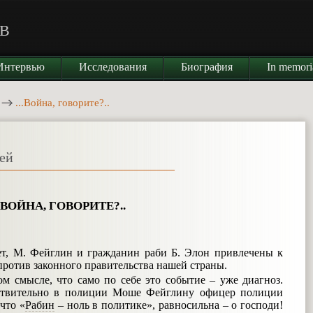
В
Интервью
Исследования
Биография
In memor
...Война, говорите?..
ией
ВОЙНА, ГОВОРИТЕ?..
т, М. Фейглин и гражданин раби Б. Элон привлечены к
 против законного правительства нашей страны.
ом смысле, что само по себе это событие – уже диагноз.
йствительно в полиции Моше Фейглину офицер полиции
 что «
Рабин
– ноль в политике», равносильна – о господи!