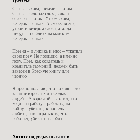
Цитаты
С
начала слова, шекели – потом.
Сначала золотые слова, сикли
серебра – потом. Утром слова,
вечером – сикли. А скорее всего,
утром и вечером слова, а когда-
нибудь – не близким майским
вечером – сикли.
П
оэзия – и лирика и эпос – утратила
свою позу. Не позицию, а именно
позу. Поэт, как создатель и
хранитель гармоний, должен быть
занесен в Красную книгу или
черную.
Я
просто полагаю, что поэзия – это
занятие взрослых и твердых
людей…А взрослый – это тот, кто
ходит на работу – работать, на
войну – убивать, в постель –
любить, а не играть в то, что
работает, убивает и любит.
Хотите поддержать
сайт
и