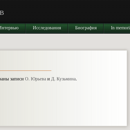
В
Интервью
Исследования
Биография
In memor
ованы записи
О. Юрьева
и
Д. Кузьмина
.