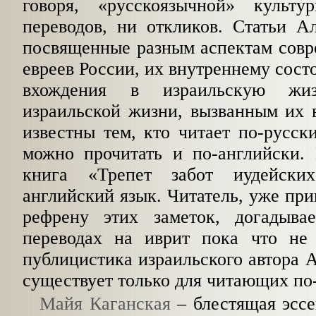
говоря, «русскоязычной» куль
переводов, ни откликов. Статьи А
посвященные разным аспектам совр
евреев России, их внутреннему сост
вхож­дения в израильскую ж
израильской жизни, вызванным их 
известны тем, кто читает по-русск
можно прочитать и по-английски. 
книга «Трепет забот иудейских
английский язык. Читатель, уже пр
рефрену этих заметок, догадыва
переводах на иврит пока что не
публицистика израильско­го автора 
существует только для читающих по
Майя Каганская
– блестящая эссе