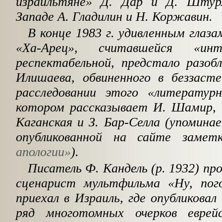
израильтяне» Д. Дар и Д. Шту
Западе А. Гладилин и Н. Коржавин.
В конце 1983 г. удивленным глаз
«Ха-Арец», считавшейся «инт
респектабельной, предстало разоб
Илишаева, обвиненного в беззасте
расследовании этого «литератур
котором рассказывает И. Шамир, 
Каганская и З. Бар-Селла (упоминае
опубликованной на сайте заме
апологии»
).
Писатель Ф. Кандель (р. 1932) пр
сценарист мультфильма «Ну, пого
приехал в Израиль, где опубликовал
ряд многотомных очерков еврей