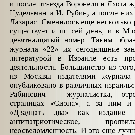
и после отъезда Воронеля и Яхота ж
Нудельман и И. Рубин, а после них 
Лазарис. Смени­лось еще несколько 
существует и по сей день, и в Мо
девятнадцатый номер. Таким об­ра
журнала «22» их сегодняшние заня
литературой в Израиле есть пр
деятельности. Большинство из того
из Москвы издателями журнала
опубликовано в различных израильс
Рабинович – журналистка, отре
страницах «Сиона», а за ним и
«Двадцать два» как издание а
антипатриотическое, прояв
неосведомленность. И это еще луч­ш