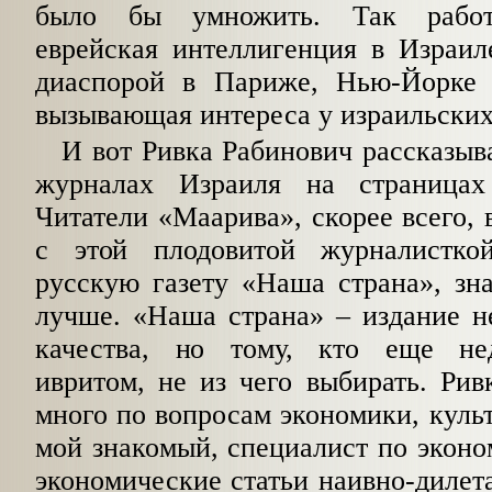
было бы умно­жить. Так работ
еврейская интеллигенция в Израил
диаспорой в Париже, Нью-Йорке
вызывающая интереса у израильских 
И вот Ривка Рабинович рассказыв
журна­лах Израиля на страницах
Читатели «Маарива», скорее всего, 
с этой плодовитой журналист­ко
русскую газету «Наша страна», зн
лучше. «Наша страна» – издание н
качества, но тому, кто еще нед
ивритом, не из чего выбирать. Ри
много по вопросам экономики, куль
мой знакомый, специалист по эконом
экономические статьи наивно-диле­та