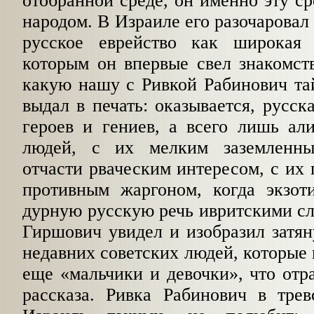
отобранной среде, он именно эту ср
народом. В Израиле его разочаровал 
русское еврейство как широкая 
которым он впервые свел знакомст
какую нашу с Ривкой Рабинович та
выдал в печать: оказывается, русск
героев и гениев, а всего лишь ал
людей, с их мелким заземленн
отчасти рваческим интересом, с и
противным жаргоном, когда экзот
дурную русскую речь ивритскими сл
Гиршович увидел и изобразил затя
недавних советских людей, которые 
еще «мальчики и девочки», что отр
рас­сказа. Ривка Рабинович в тре