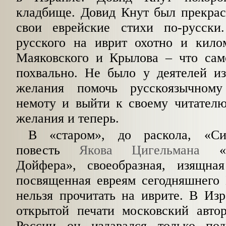
кладбище. Довид Кнут был прекрас
свои еврейские стихи по-русск
русского на иврит охотно и кило
Маяковского и Крылова – что само
похвально. Не было у деятелей из
желания помочь русскоязычному 
немоту и выйти к своему читателю
жела­ния и теперь.
В «старом», до раскола, «Си
повесть
Якова Цигельмана
«П
Дойфера», своеобразная, изящ­на
посвященная евреям сегодняшнего 
нельзя прочитать на иврите. В Изр
открытой печати московский авто
Рос­сии он издавался только по