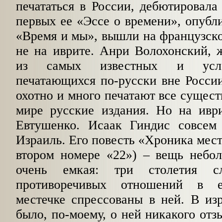
печа­таться в России, дебютировала
первых ее «Эс­се о времени», опуб
«Время и мы», вы­шли на французско
не на иврите. Анри Волохонский, 
из самых известных и усло
печатающихся по-русски вне Росси
охотно и много печатают все сущест
мире русские издания. Но на иври
Евту­шенко. Исаак Гиндис совсем
Израиль. Его повесть «Хроника мест
втором номере «22») – вещь небол
очень емкая: три столетия сл
противоречивых отношений в ев
местечке спрессованы в ней. В из
было, по-моему, о ней никакого от