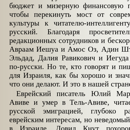
бюджет и мизерную финансовую п
чтобы перекинуть мост от совре
культуры к читателю-интеллигент
русский. Благодаря просветител
редакционных сотрудни­ков и беско
Авраам Иешуа и Амос Оз, Адин Шт
Эльдад, Далия Равикович и Иегуда
по-русски. Но те, кто говорят и пи
для Израиля, как бы хорошо и знач
что они делают. И это в нашей стран
Еврейский писатель Юлий Мар
Авиве и умер в Тель-Авиве, чит
русской эмиграцией, глу­боко 
еврейским интересам, но неведомы
в Израиле. Довид Кнут похоро