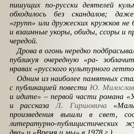
пишущих по-русски деятелей кул
обходилось без скандалов; даж
«групп» или дружеских кружков не
и взаимные укоры, обиды, ссоры и п
чередой.
Дрова в огонь нередко подбрасыва
публикуя очередную «ра- зоблач
нравах «русского культурного гетто
Одним из наиболее памятных стал
с публикацией повести
Ю. Милослав
и идите» – первой части романа «
и рассказа
Л. Гиршовича
«Мальч
произведения вышли в свет, со
литературно-публицистических ж
два» и «Время и мы» в 1978 г.).