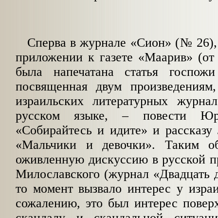
Сперва в журнале «Сион» (№ 26), 
приложе­нии к газете «Маарив» (от 
была напечатана статья госпожи
посвященная двум произведе­ниям
израильских литературных журна
русском языке, – повести Юр
«Собирайтесь и идите» и рассказу
«Мальчики и девочки». Таким об
оживленную дискуссию в русской п
Милославского (журнал «Двадцать д
то момент вызвало интерес у израи
сожалению, это был интерес повер
скандалу и скандальной ситуа