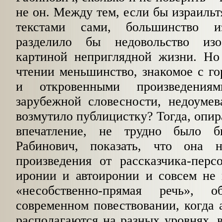
не он. Между тем, если бы израильт
текстами сами, большинство и
разделило бы недовольство из
картиной неприглядной жизни. Но 
чтении меньшинство, знакомое с го
и откровенными произведения
зарубежной словесности, недоумев
возмутило публицис­тку? Тогда, опир
впечатление, не трудно было 
Рабинович, показать, что она н
произведения от рассказчика-перс
иронии и автоиронии и совсем не 
«несобственно-прямая речь»,
современном повествовании, когда 
располагаются на разных уровнях, в