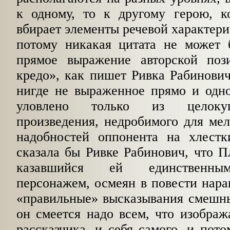
к одному, то к другому герою, ко
вбирает элементы речевой характери
потому никакая цитата не может б
прямое выражение авторской поз
кредо», как пишет Ривка Рабинович,
нигде не выраженное прямо и одно
уловлено только из целокуп
произведения, недробимого для мел
надобностей оппонента на хлестк
сказала бы Ривке Рабинович, что Пл
казавшийся ей единственны
персонажем, осме­ян в повести нара
«правильные» высказыва­ния смешны
он смеется надо всем, что изоб­раж
рассказчика, и себя самого, и пото