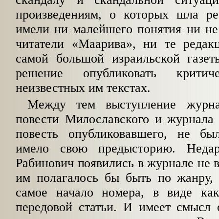
произведениям, о которых шла р
имели ни малейшего понятия ни не
читатели «Маарива», ни те редак
самой большой израильской газеты
решение опубликовать крити
неизвестных им текстах.
Между тем выступление журна
повести Мило­славского и журнала 
повесть опубликовавше­го, не б
имело свою предысторию. Неда
Рабинович появились в журнале не в 
им полагалось бы быть по жанру,
самое начало номера, в виде ка
передовой статьи. И имеет смысл 