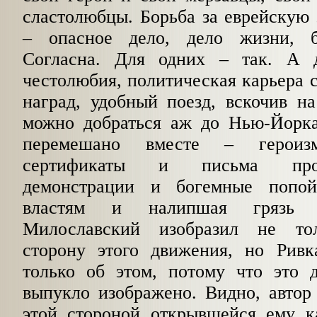
сластолюбцы. Борьба за еврейскую
– опасное дело, дело жизни, бе
Согласна. Для одних – так. А 
честолюбия, политическая карьера 
наград, удобный поезд, вскочив на
можно добраться аж до Нью-Йорка
перемешано вместе – героиз
сертификаты и письма прот
демонстрации и богемные попой­
властям и налипшая грязь с
Милославский изобразил не то
сторону этого движения, но Рив
только об этом, потому что это д
выпукло изображено. Видно, автор
этой стороной открывшейся ему к