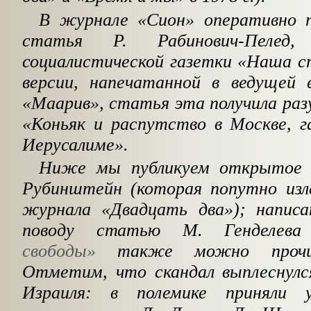
В журнале «Сион» оперативно п
статья Р. Рабинович-Пелед,
социалистической газетки «Наша с
версии, напечатанной в ведущей 
«Маарив», статья эта получила раз
«Конь­як и распутство в Москве, 
Иерусалиме».
Ниже мы публикуем открытое 
Рубинштейн (которая попутно из
журнала «Двадцать два»); напис
поводу статью М. Генделе
свободы»
также можно проч
Отметим, что скандал выплеснулся
Израиля: в полемике приняли 