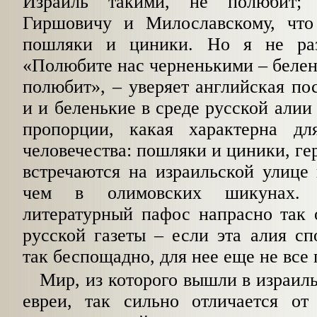
Израиль таки­ми, не полюбит; 
Гиршовичу и Милославскому, что
пошляки и циники. Но я не раз
«Полюбите нас черненькими – белень
полюбит», – уверяет английская по
и и беленькие в среде русской алии
пропор­ции, какая характерна дл
человечества: пошляки и циники, ге
встречаются на израильской улице
чем в олимовских шикунах. 
литературный пафос напрасно так о
русской газеты – если эта алия сп
так беспощадно, для нее еще не все 
Мир, из которого вышли в израил
евреи, так сильно отличается от