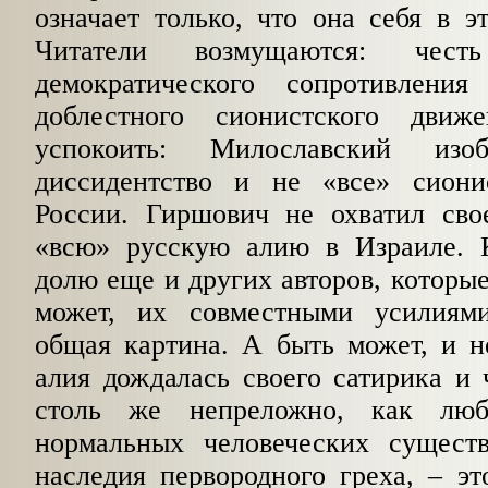
означает только, что она себя в эт
Читатели возмущаются: чест
демократического сопротивления
доблестного сионистского дви
успокоить: Милославский из
диссидентство и не «все» сиони
России. Гиршович не охватил св
«всю» русскую алию в Израиле. К
долю еще и других авторов, которые
может, их сов­местными усилиям
общая картина. А быть может, и не
алия дождалась своего сатирика и 
столь же непреложно, как люб
нормальных человеческих сущест
наследия первородного греха, – э