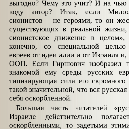
выгодно? Чему это учит? И на чью
воду автор? Итак, если Милос
сионистов – не героями, то он жес
существующих в реальной жизни,
сио­нистское движение в целом»,
конечно, со спе­циальной целью
евреев от идеи алии и от Из­раиля и
ООП. Если Гиршович изобразил г
знакомой ему среды русских евр
типизирующая сила его скромного р
такой значительной, что вся русская
себя оскорбленной.
Большая часть читателей «ру
Израиле дей­ствительно полаг
оскорбленными, то задетыми этими