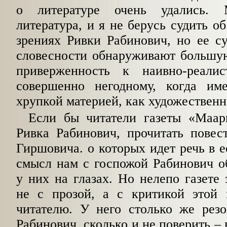
о литературе очень удались.
литература, и я не берусь судить о
зрениях Ривки Рабинович, но ее с
словес­ности обнаруживают большу
приверженность к наивно-реалис
совершенно негодному, ког­да и
хрупкой материей, как художественн
Если бы читатели газеты «Маар
Ривка Раби­нович, прочитать пове
Гиршовича. о кото­рых идет речь в е
смысл нам с госпожой Раби­нович 
у них на глазах. Но нелепо газете 
не с прозой, а с критикой этой п
читателю. У него столько же резо
Рабинович, сколько и не поверить – 