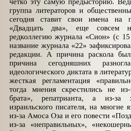
четко эту самую предысторию. Ведь
группа литераторов и общественных
сегодня ставит свои имена на п
«Двадцать два», еще совсем н
редколлегию журна­ла «Сион» (с 15
название журнала «22» эафиксирова
редакции. А причина раскола был
причина сегодняшних разног
идеологического диктата в литератур
жесткая регламентация «правиль
тогда мнения скрести­лись не из-
брата», репатрианта, а из-за 
израильского писателя, на многие я
из-за Амоса Оза и его повести «Поз
из-за «неправильных», «некошерны