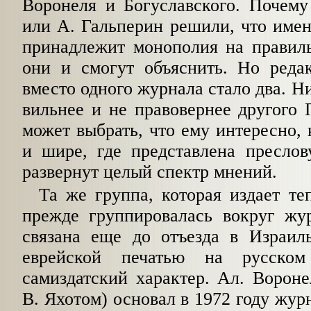
Воронеля и Богуславского. Почему
или А. Гальперин решили, что име
принадлежит монополия на правиль­
они и смогут объяснить. Но редак
вместо одного журнала стало два. Ни
вильнее и не правовернее другого 
может вы­брать, что ему интересно,
и шире, где представлена преслов
развернут целый спектр мнений.
Та же группа, которая издает те
прежде группировалась вокруг жу
связана еще до отъезда в Израил
еврейской печатью на русском
самиздатский характер. Ал. Воронел
В. Яхотом) основал в 1972 году жур