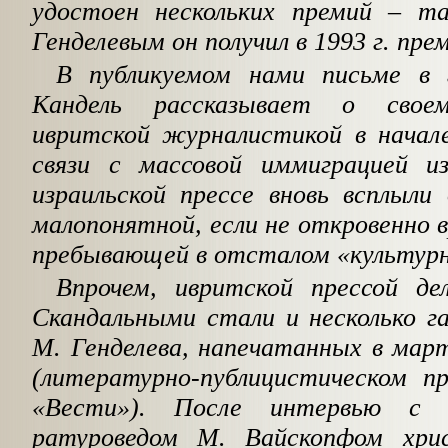
удостоен нескольких премий – т
Генделевым он получил в 1993 г. пр
В публикуемом нами письме в 
Кандель рассказывает о свое
ивритской журналистикой в начале 
связи с массовой иммиграцией 
израильской прессе вновь всплыли
малопонятной, если не откровенно
пребывающей в отсталом «культур
Впрочем, ивритской прессой дел
Скандальными стали и несколько г
М. Генделева, напечатанных в март
(литературно-публицистическом п
«Вести»). После интервью с и
ратуроведом М. Вайскопфом хри