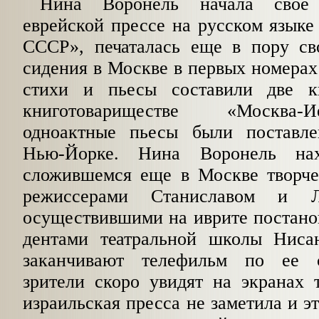
Нина Воронель начала свое 
еврейской прес­се на русском языке
СССР», печаталась еще в пору сво
сидения в Москве в первых номе­рах
стихи и пьесы составили две к
книготовариществе «Москва-
одноактные пьесы были поставле
Нью-Йорке. Нина Воронель нах
сложившемся еще в Москве твор­че
режиссерами Станиславом и Л
осуществившими на иврите постанов
дентами театральной школы Ниса
заканчивают телефильм по ее 
зрители скоро увидят на экранах 
израильская пресса не заметила и э