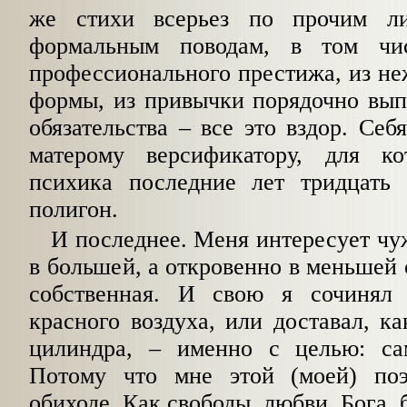
же стихи всерьез по прочим л
формальным поводам, в том чи
профессионального престижа, из не
формы, из привычки порядочно вып
обязательства – все это вздор. Себ
матерому версификатору, для ко
психика последние лет тридцать
полигон.
И последнее. Меня интересует чуж
в большей, а откровенно в меньшей 
собственная. И свою я сочинял
красного воздуха, или доставал, ка
цилиндра, – именно с целью: са
Потому что мне этой (моей) поэ
обиходе. Как свободы, любви, Бога, 