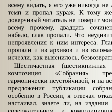
всему видать, я его уже никогда не
темп и пропал кураж. К тому же
доверчивый читатель не поверит моим
всему прочему, двадцать сочине
набело, глав пропали. Что неудивит
непроявления к ним интереса. Гла
пропали и из архивов и из взлома
исчезли, как выяснилось, безвозвратн
Шестичастная (шестикнижная
композиция «Собрания» пре
гармонически неустойчивой, и на в
предложения публикации собра
особенно в России, я отвечал отказ
настаивал, знаете ли, на издании
содержательном, и композиционн