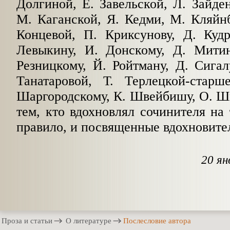
Долгиной, Е. Завельской, Л. Зайден
М. Каганской, Я. Кедми, М. Кляйн
Концевой, П. Криксунову, Д. Кудр
Левыкину, И. Донскому, Д. Мити
Резницкому, Й. Ройтману, Д. Сигалу
Танатаровой, Т. Терлецкой-старш
Шаргородскому, К. Швейбишу, О. Шм
тем, кто вдохновлял сочинителя на 
правило, и посвященные вдохновите
20 ян
Проза и статьи
О литературе
Послесловие автора