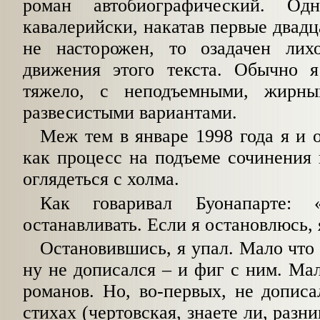
роман автобиографический. Од
кавалерийски, накатав первые двадца
не насторожен, то озадачен лих
движения этого текста. Обычно 
тяжело, с неподъемными, жирн
развесистыми вариантами.
Меж тем в январе 1998 года я и 
как процесс на подъеме сочинения к
оглядеться с холма.
Как говаривал Буонапарте:
останавливать. Если я остановлюсь, 
Остановившись, я упал. Мало что 
ну не дописался – и фиг с ним. Мал
романов. Но, во-первых, не допис
стихах (чертовская, знаете ли, разни