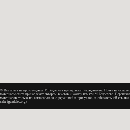
© Все права на произведения М.Генделева принадлежат наследникам. Права на остальн
материалы сайта принадлежат авторам текстов и Фонду памяти М.Генделева. Перепечат
материалов только по согласованию с редакцией и при условии обязательной ссылки 
сайт (gendelev.org)