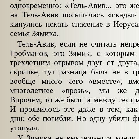
одновременно: «Тель-Авив... это же
на Тель-Авив посыпались «скады»
кинулись искать спасение в Иеруса
семья Зямика.
Тель-Авив, если не считать неп
Гробманов, это Зямик, с которым
трехлетним отрывом друг от друга
скрипке, тут разница была не в т
вообще много чего «вместе», в
многолетнее «врозь», мы же д
Впрочем, то же было и между сестр
И проявилось это даже в том, как
дни: обе погибли. Но одну убили ф
утонула.
У Зямика не выключается кондиц