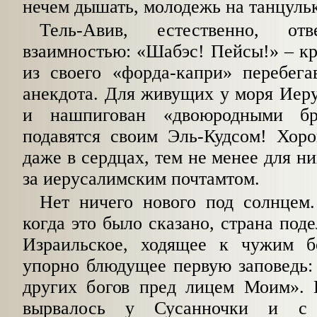
нечем дышать, молодежь на танцуль
Тель-Авив, естественно, отв
взаимностью: «Шабэс! Пейсы!» – кр
из своего «форда-капри» перебег
анекдота. Для живущих у моря Иеру
и нашпигован «двоюродными бр
подавятся своим Эль-Кудсом! Хоро
даже в сердцах, тем не менее для н
за иерусалимским почтамтом.
Нет ничего нового под солнцем.
когда это было сказано, страна поде
Израильское, ходящее к чужим б
упорно блюдущее первую заповедь: 
других богов пред лицем Моим».
вырвалось у Сусанночки и с