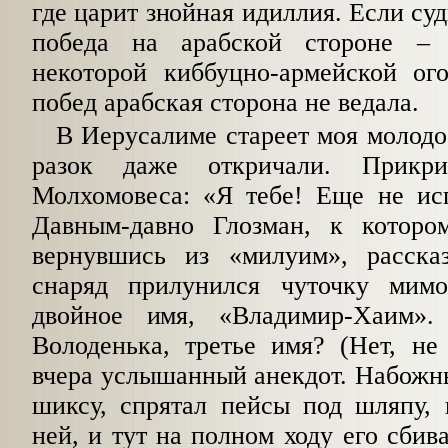
где царит знойная идиллия. Если суд
победа на арабской стороне – 
некоторой киббуцно-армейской ог
побед арабская сторона не ведала.
В Иерусалиме стареет моя молодос
разок даже откричали. Прик
Молхомовеса: «Я тебе! Еще не исп
Давным-давно Глозман, к которо
вернувшись из «милуим», расска
снаряд прилунился чуточку мим
двойное имя, «Владимир-Хаим»
Володенька, третье имя? (Нет, не
вчера услышанный анекдот. Набожн
шиксу, спрятал пейсы под шляпу, 
ней, и тут на полном ходу его сбив