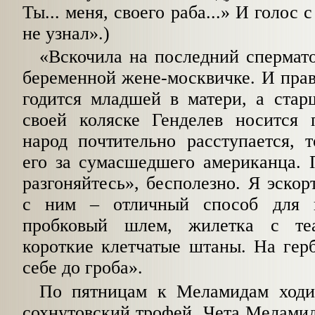
Ты... меня, своего раба...» И голос 
не узнал».)
«Вскочила на последний спермато
беременной жене-москвичке. И правд
годится младшей в матери, а стар
своей коляске Генделев носится 
народ почтительно расступается, 
его за сумасшедшего американца. 
разгоняйтесь», бесполезно. Я эскор
с ним – отличный способ для 
пробковый шлем, жилетка с теат
короткие клетчатые штаны. На гер
себе до гроба».
По пятницам к Меламидам ходи
сохнутовский трофей. Чета Меламид