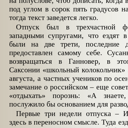
на полуслове, чтоб дописать, когда
под углом в сорок пять градусов н
тогда текст заведется легко.
Отпуск был в трехчастной ф
западными супругами, что ездят в
были на две трети, последние 
предоставлен самому себе. Суса
возвращаться в Ганновер, в э
Саксонии «школьный колокольчик» 
августа, а частных учеников по осе
замечание о российском – еще сове
«отдыхать» порознь: «А знает
послужило бы основанием для разво
Первые три недели отпуска – Из
здесь в переносном смысле. Туда езд