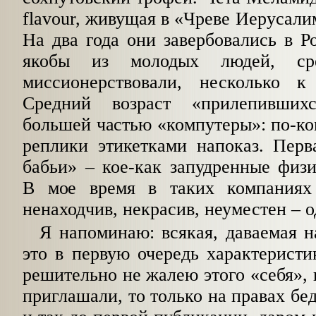
flavour, живущая в «Чреве Иерусали
На два года они завербовались в Р
якобы из молодых людей, ср
миссионерствовали, несколько к
Средний возраст «прилепивших
большей частью «компутеры»: по-к
реплики этикетками напоказ. Перв
бабьи» – кое-как запудренные физ
В мое время в таких компаниях
ненаходчив, некрасив, неуместен – 
Я напоминаю: всякая, даваемая н
это в первую очередь характеристи
решительно не жалею этого «себя», 
приглашали, то только на правах бе