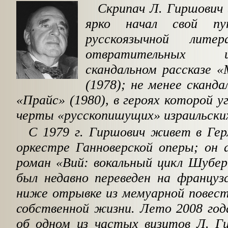
Скрипач Л. Гиршович 
ярко начал свой пу
русскоязычной литер
отвратительных 
скандальном рассказе «
(1978); не менее сканд
«Прайс» (1980), в героях которой у
черты «русскопишущих» израильских 
С 1979 г. Гиршович живет в Гер
оркестре Ганноверской оперы; он 
роман «Вий: вокальный цикл Шубер
был недавно переведен на француз
ниже отрывке из мемуарной повес
собственной жизни. Лето 2008 год
об одном из частых визитов Л. Ги