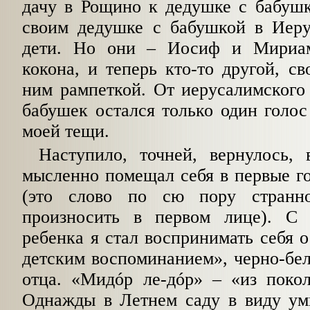
дачу в Рощино к дедушке с бабушк
своим дедушке с бабушкой в Иер
дети. Но они – Иосиф и Мириа
кокона, и теперь кто-то другой, св
ним рампеткой. От иерусалимского
бабушек остался только один голо
моей тещи.
Наступило, точней, вернулось, 
мысленно помещал себя в первые го
(это слово по сю пору странн
произносить в первом лице). С 
ребенка я стал воспринимать себя о
детским воспоминанием», черно-бел
отца. «Мидóр ле-дóр» – «из покол
Однажды в Летнем саду в виду у