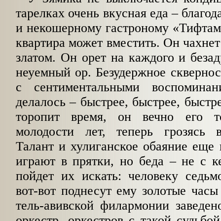
тарелках очень вкусная еда – благо
и некошерному гастроному «Тифтам
квартира может вместить. Он чахне
златом. Он орет на каждого и безад
неуемный ор. Безудержное скверно
с сентиментальными воспомина
делалось – быстрее, быстрее, быстр
торопит время, он вечно его т
молодости лет, теперь грозясь 
Талант и хулиганское обаяние еще 
играют в прятки, но беда – не с к
пойдет их искать: человеку седьм
вот-вот поднесут ему золотые часы
тель-авивской филармонии заведен
оркестр, оркестров с такой судьбой