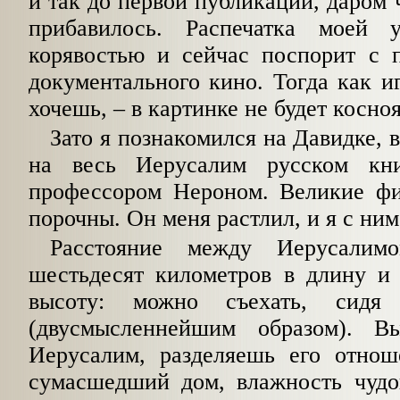
и так до первой публикации, даром 
прибавилось. Распечатка моей 
корявостью и сейчас поспорит с п
документального кино. Тогда как иг
хочешь, – в картинке не будет косно
Зато я познакомился на Давидке, 
на весь Иерусалим русском кн
профессором Нероном. Великие фи
порочны. Он меня растлил, и я с ним 
Расстояние между Иерусалим
шестьдесят километров в длину и 
высоту: можно съехать, сид
(двусмысленнейшим образом). В
Иерусалим, разделяешь его отнош
сумасшедший дом, влажность чудо