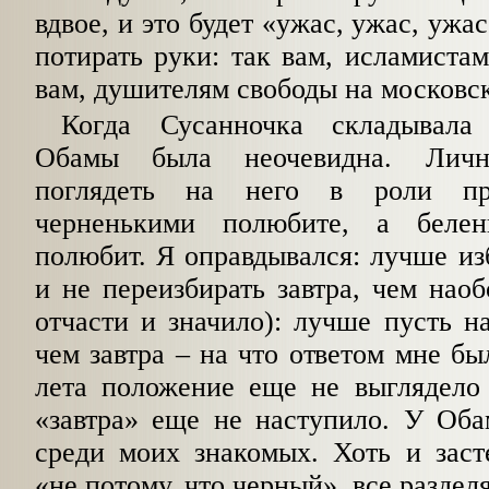
вдвое, и это будет «ужас, ужас, ужа
потирать руки: так вам, исламистам
вам, душителям свободы на московс
Когда Сусанночка складывала
Обамы была неочевидна. Лич
поглядеть на него в роли пр
черненькими полюбите, а беле
полюбит. Я оправдывался: лучше из
и не переизбирать завтра, чем наоб
отчасти и значило): лучше пусть на
чем завтра – на что ответом мне был
лета положение еще не выглядело 
«завтра» еще не наступило. У Оба
среди моих знакомых. Хоть и заст
«не потому, что черный», все разде