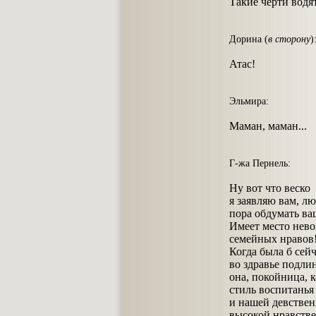
Такие черти водят
Дорина (
в сторону
)
Атас!
Эльмира:
Маман, маман...
Г-жа Пернель:
Ну вот что веско
я заявляю вам, лю
пора обдумать ва
Имеет место нев
семейных нравов!
Когда была б сей
во здравье подли
она, покойница, 
стиль воспитанья
и нашей девствен
высокой нравстве