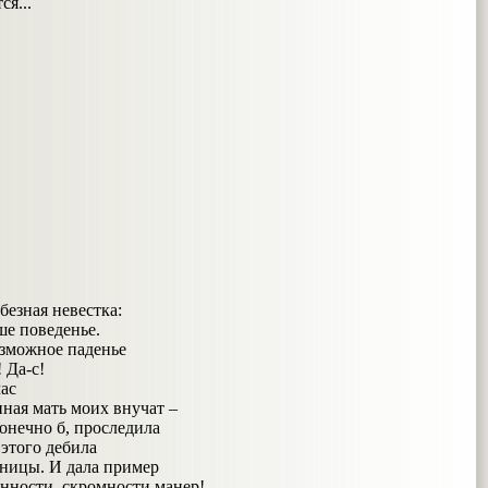
ся...
:
безная невестка:
ше поведенье.
озможное паденье
 Да-с!
час
нная мать моих внучат –
конечно б, проследила
 этого дебила
ницы. И дала пример
нности, скромности манер!