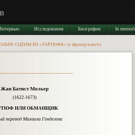
В
Интервью
Исследования
Биография
In memor
ЛЬЕР. СЦЕНЫ ИЗ «ТАРТЮФА» (с французского)
Жан Батист Мольер
(1622-1673)
РТЮФ ИЛИ ОБМАНЩИК
ый перевод Михаила Генделева