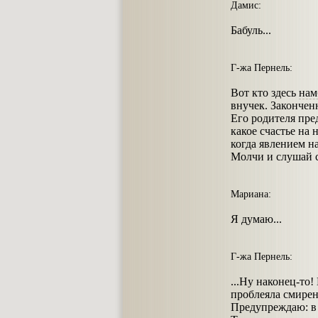
Дамис:
Бабуль...
Г-жа Пернель:
Вот кто здесь
нам
внучек. Закончен
Его родителя пре
какое счастье на 
когда явлением на
Молчи и слушай с
Мариана:
Я думаю...
Г-жа Пернель:
...Ну наконец-то
проблеяла смиренн
Предупреждаю: в 