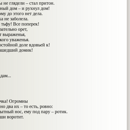
ы не глядели – стал притон.
ный дом – и рухнул дом!
му до этого нет дела.
а не заболела.
 тьфу! Все поперек!
зательно орет,
ет выраженья,
кого уваженья.
остойной доле вдовьей к!
машедший домик!
дам...
очка! Огромны
но два их – то есть, ровно:
тный нос, ему под пару – ротик.
уши воротит.