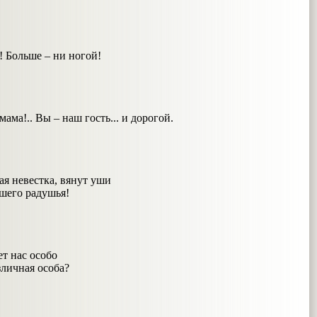
 Больше – ни ногой!
мама!.. Вы – наш гость... и дорогой.
ая невестка, вянут уши
ашего радушья!
ет нас особо
зличная особа?