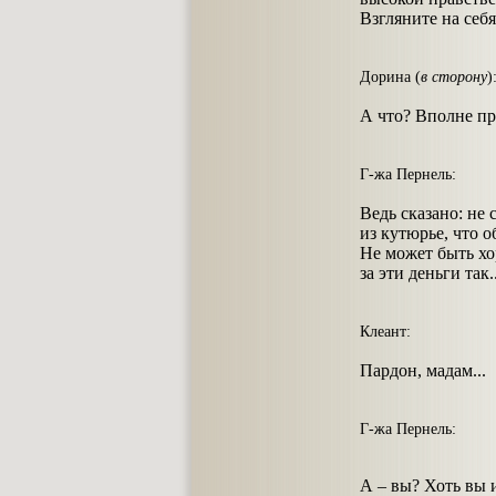
Взгляните на себя
Дорина (
в сторону
)
А что? Вполне пр
Г-жа Пернель:
Ведь сказано: не 
из кутюрье, что 
Не может быть х
за эти деньги так.
Клеант:
Пардон, мадам...
Г-жа Пернель:
А – вы? Хоть вы и