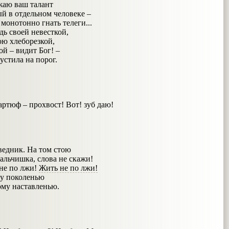
жаю ваш талант
й в отдельном человеке –
монотонно гнать телеги...
дь своей невесткой,
кою хлеборезкой,
ой – видит Бог! –
устила на порог.
тюф – прохвост! Вот! зуб даю!
ведник. На том стою
Мальчишка, слова не скажи!
не по лжи!
Жить не по лжи!
му поколенью
ому наставленью.