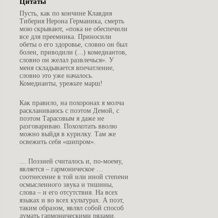
Цитаты
П
усть, как по кончине Клавдия
Тиберия Нерона Германика, смерть
мою скрывают, «пока не обеспечили
все для преемника. Приносили
обеты о его здоровье, словно он был
болен, приводили (...) комедиантов,
словно он желал развлечься». У
меня складывается впечатление,
словно это уже началось.
Комедианты, урежьте марш!
К
ак правило, на похоронах я молча
раскланиваюсь с поэтом Демой, с
поэтом Тарасовым я даже не
разговариваю. Похохотать вволю
можно выйдя в курилку. Там же
освежить себя «шипром».
…
Поэзией считалось и, по-моему,
является – гармоническое …
соотнесение в той или иной степени
осмысленного звука и тишины,
слова – и его отсутствия. На всех
языках и во всех культурах. А поэт,
таким образом, являл собой способ
думать гармоническими рядами.