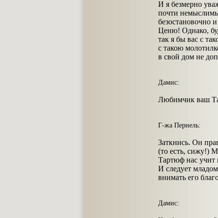
И я безмерно ува
почти немыслимы
безостановочно и 
Ценю! Однако, бу
так я бы вас с та
с такою молотилк
в свой дом не доп
Дамис:
Любимчик ваш Тар
Г-жа Пернель:
Заткнись. Он пра
(то есть, сижу!) 
Тартюф нас учит 
И следует младо
внимать его благ
Дамис: