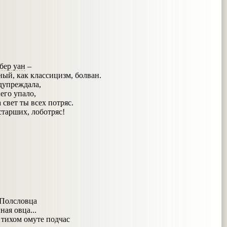
бер уан
–
ный, как классицизм, болван.
дупреждала,
него упало,
 свет ты всех потряс.
тарших, лоботряс!
! Полсловца
ая овца...
тихом омуте подчас