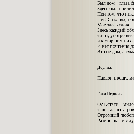
Был дом – глаза б
Здесь был прилич
При том, что нико
Нет! Я пошла, пок
Мое здесь слово –
Здесь каждый обя
язвит, употребля
и к старшим ника
И нет почтения д
Это не дом, а су
Дорина:
Пардон прошу, ма
Г-жа Пернель:
О? Кстати – мил
твои таланты: ров
Огромный любопы
Разинешь – и с д