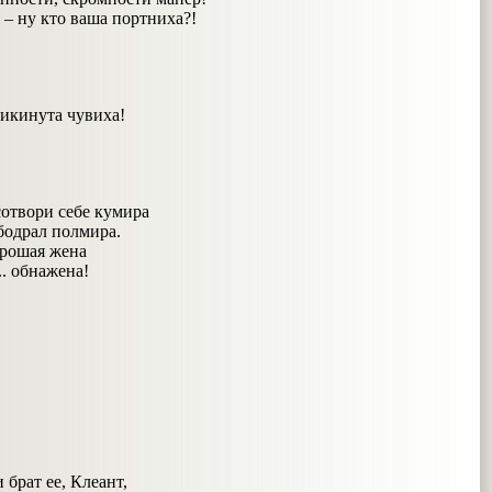
 – ну кто ваша портниха?!
:
икинута чувиха!
сотвори себе кумира
ободрал полмира.
орошая жена
.. обнажена!
 брат ее, Клеант,