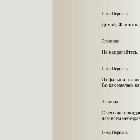
Г-жа Пернель:
Домой, Флипотка!
Эльмира:
Не напрягайтесь, 
Г-жа Пернель:
От фальши, сладк
Во как наелась в
Эльмира:
С чего же покида
нам всем небезра
Г-жа Пернель: