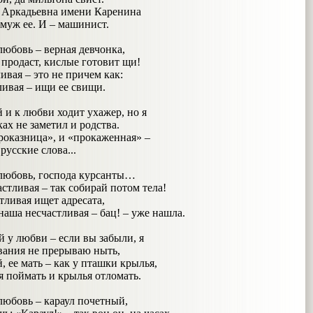
 Аркадьевна имени Каренина
 муж ее. И – машинист.
любовь – верная девчонка,
 продаст, кислые готовит щи!
ивая – это не причем как:
ливая – ищи ее свищи.
 и к любви ходит ухажер, но я
ках не заметил и родства.
роказница», и «прокаженная» –
усские слова...
любовь, господа курсанты…
астливая – так собирай потом тела!
тливая ищет адресата,
частливая – бац! – уже нашла.
й у любви – если вы забыли, я
вания не прерываю ныть,
, ее мать – как у пташки крылья,
я поймать и крылья отломать.
любовь – караул почетный,