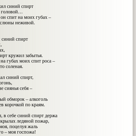
ил синий спирт
й головой…
 он спит на моих губах –
 слюны неживой.
л синий спирт
,
ах,
ирт кружил забытья.
 на губах моих спит роса –
то соленая.
ал синий спирт,
огонь,
е сиянья себя –
ый обморок – алкоголь
ев корочкой по краям.
л, в себе синий спирт держа
 крылах ледяной пожар,
моя, поцелуя жаль
го – моя госпожа!