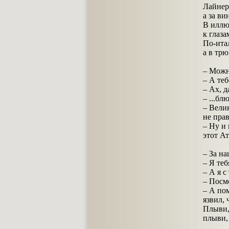
Лайнер
а за ви
В иллю
к глаз
По-ита
а в трю
– Можн
– А теб
– Ах, д
– ...бл
– Вели
не прав
– Ну и 
этот А
– За на
– Я теб
– А я с
– Посм
– А по
язвил, 
Плыви,
плыви,