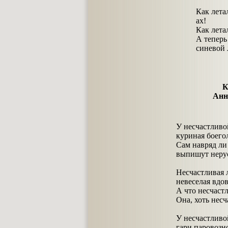
Как лета
ах!
Как лета
А теперь
синевой 
К
Анн
У несчастливо
куриная боего
Сам навряд ли
выпишут нерус
Несчастливая 
невеселая вдов
А что несчастли
Она, хоть несч
У несчастливо
гари паровозно