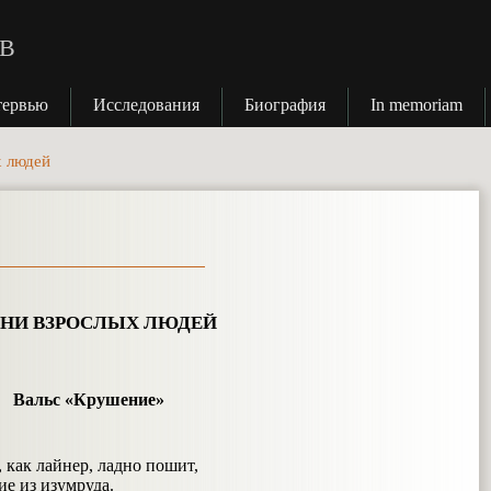
В
тервью
Исследования
Биография
In memoriam
х людей
НИ ВЗРОСЛЫХ ЛЮДЕЙ
Вальс «Крушение»
 как лайнер, ладно пошит,
ие из изумруда.