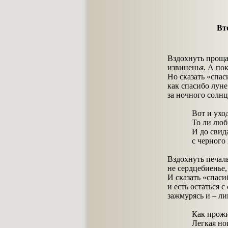
Вт
Вздохнуть проща
извиненья. А пок
Но сказать «спас
как спасибо луне
за ночного солнц
Вот и уходит,
То ли любил я
И до свидания
с черного не
Вздохнуть печал
не сердцебиенье,
И сказать «спаси
и есть остаться с
зажмурясь и – ли
Как прожилось
Легкая ноша 