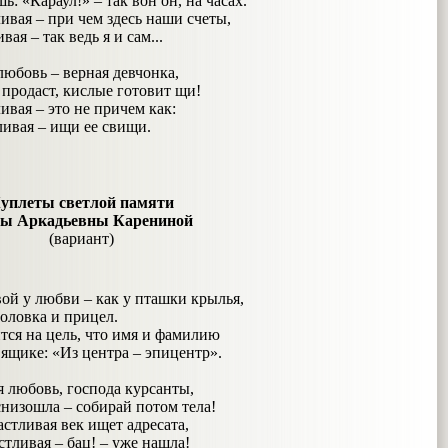
: «Караул!» – так вон он, на часах.
ивая – при чем здесь наши счеты,
вая – так ведь я и сам...
любовь – верная девчонка,
 продаст, кислые готовит щи!
ивая – это не причем как:
ливая – ищи ее свищи.
уплеты светлой памяти
ы Аркадьевны Карениной
(вариант)
ой у любви – как у пташки крылья,
оловка и прицел.
тся на цель, что имя и фамилию
ящике: «Из центра – эпицентр».
 любовь, господа курсанты,
снизошла – собирай потом тела!
астливая век ищет адресата,
стливая – бац! – уже нашла!