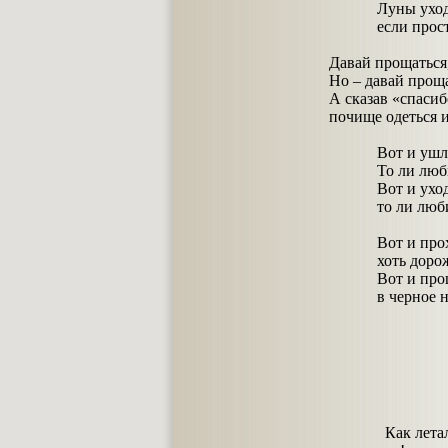
Луны уходят,
если простимся
Давай прощаться,
Но – давай проща
А сказав «спасибо
почище одеться 
Вот и ушл
То ли любил е
Вот и уходит,
то ли любима
Вот и проходи
хоть дорожи е
Вот и прощай
в черное небо
Как лета