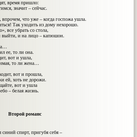
 время пришло:
, значит – сейчас.
 впрочем, что уже – когда госпожа ушла.
ться! Так уходить из дому нехорошо.
», все убрать со стола,
и выйти, и на лицо – капюшон.
а…
е, то ли она.
 вот и ушла,
я, то ли жена…
т, вот и прошла,
й, хоть не дорожи.
те, вот и ушла
 – белая жизнь.
Второй романс
л синий спирт, пригубя себя –