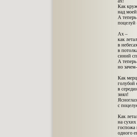
ах!
Как круж
над мое
А теперь
поцелуй
Ах –
как лета
в небесах
в потолк
синий сп
А теперь
но зачем-
Как мерц
голубой 
в середин
зиял!
Ясноглаз
с поцелу
Как лета
на сухих
госпожа 
одного е