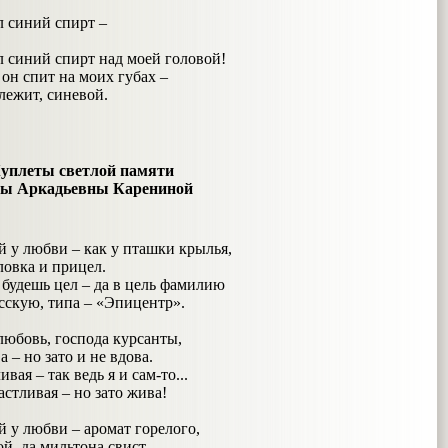
л синий спирт –
л синий спирт над моей головой!
 он спит на моих губах –
лежит, синевой.
уплеты светлой памяти
ы Аркадьевны Карениной
й у любви – как у пташки крылья,
ловка и прицел.
 будешь цел – да в цель фамилию
скую, типа – «Эпицентр».
любовь, господа курсанты,
а – но зато и не вдова.
вая – так ведь я и сам-то...
астливая – но зато жива!
й у любви – аромат горелого,
й, да мильтона свист.