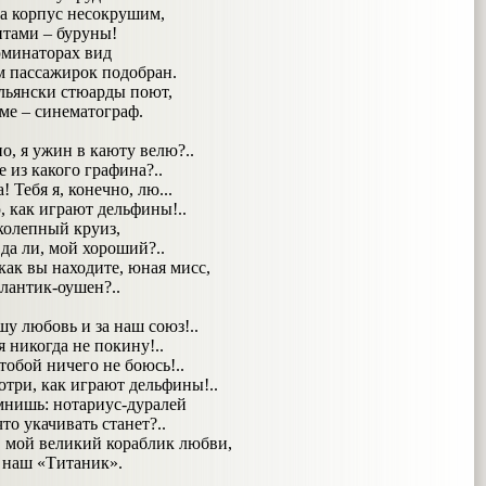
а корпус несокрушим,
нтами – буруны!
минаторах вид
ам пассажирок подобран.
льянски стюарды поют,
ме – синематограф.
о, я ужин в каюту велю?..
е из какого графина?..
а! Тебя я, конечно, лю...
ю, как играют дельфины!..
колепный круиз,
да ли, мой хороший?..
как вы находите, юная мисс,
тлантик-оушен?..
шу любовь и за наш союз!..
я никогда не покину!..
 тобой ничего не боюсь!..
отри, как играют дельфины!..
мнишь: нотариус-дуралей
что укачивать станет?..
 мой великий кораблик любви,
 наш «Титаник».