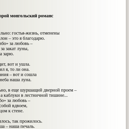
орой монгольский романс
льно: гостья-жизнь, отменены
лон – это я благодарю.
ибо» за любовь –
 за закат луны,
а зарю.
 вот и ушла.
, то ли она.
 – вот и сошла
ба наша луна.
ьно, в еще шуршащий дверной проем –
 а каблуки в лестничной тишине...
бо» за любовь –
 собой вдвоем,
цом к стене.
, так прожилось.
– наша печаль.