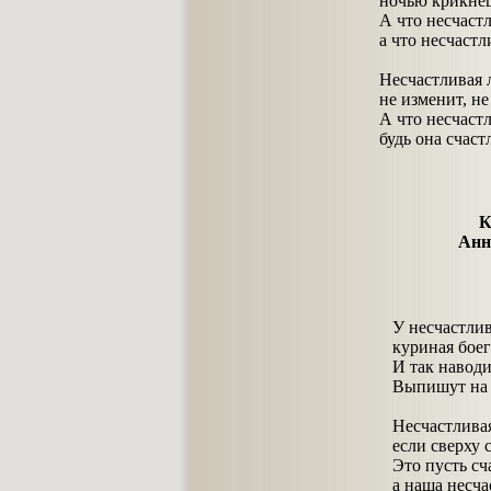
ночью крикнешь
А что несчастл
а что несчастли
Несчастливая 
не изменит, не
А что несчастл
будь она счаст
К
Анн
У несчастлив
куриная боег
И так наводи
Выпишут на 
Несчастливая
если сверху 
Это пусть сч
а наша несча