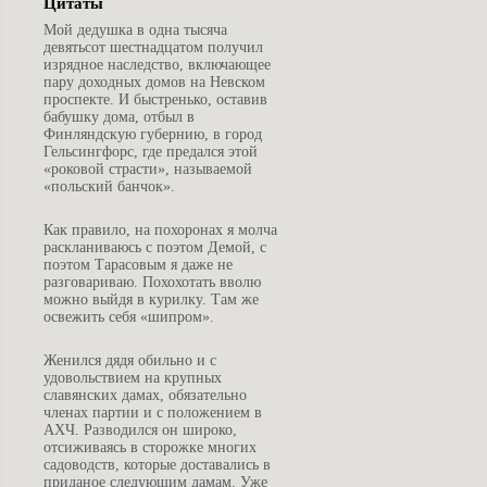
Цитаты
М
ой дедушка в одна тысяча
девятьсот шестнадцатом получил
изрядное наследство, включающее
пару доходных домов на Невском
проспекте. И быстренько, оставив
бабушку дома, отбыл в
Финляндскую губернию, в город
Гельсингфорс, где предался этой
«роковой страсти», называемой
«польский банчок».
К
ак правило, на похоронах я молча
раскланиваюсь с поэтом Демой, с
поэтом Тарасовым я даже не
разговариваю. Похохотать вволю
можно выйдя в курилку. Там же
освежить себя «шипром».
Ж
енился дядя обильно и с
удовольствием на крупных
славянских дамах, обязательно
членах партии и с положением в
АХЧ. Разводился он широко,
отсиживаясь в сторожке многих
садоводств, которые доставались в
приданое следующим дамам. Уже