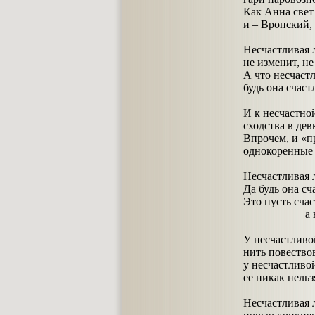
Как Анна свет
и – Вронский,
Несчастливая 
не изменит, не
А что несчастл
будь она счаст
И к несчастной
сходства в дев
Впрочем, и «п
однокоренные р
Несчастливая 
Да будь она сч
Это пусть счас
а наша нес
У несчастливо
нить повество
у несчастливой
ее никак нельз
Несчастливая 