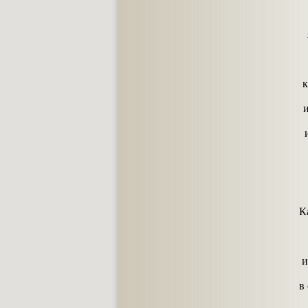
к
К
и
в