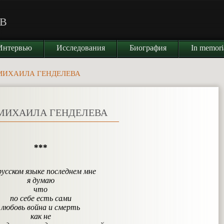
В
Интервью
Исследования
Биография
In memor
МИХАИЛА ГЕНДЕЛЕВА
МИХАИЛА ГЕНДЕЛЕВА
***
усском языке последнем мне
я думаю
что
по себе есть сами
любовь война и смерть
как не