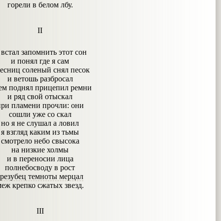
горели в белом лбу.
II
 встал запомнить этот сон
и понял где я сам
ресниц соленый снял песок
и ветошь разбросал
ем поднял прицепил ремни
и ряд свой отыскал
при пламени прочли: они
сошли уже со скал
но я не слушал а ловил
я взгляд каким из тьмы
смотрело небо свысока
на низкие холмы
и в переносии лица
полнебосводу в рост
трезубец темноты мерцал
еж крепко сжатых звезд.
III