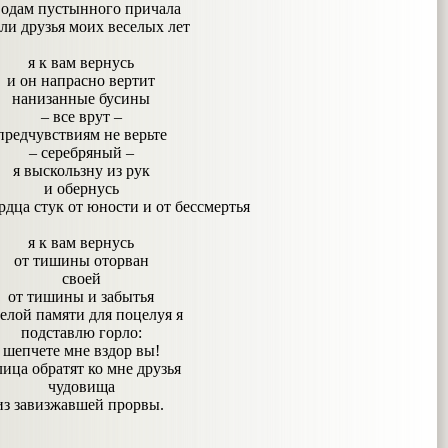
водам пустынного причала
ли друзья моих веселых лет
я к вам вернусь
и он напрасно вертит
нанизанные бусины
– все врут –
предчувствиям не верьте
– серебряный –
я выскользну из рук
и обернусь
рдца стук от юности и от бессмертья
я к вам вернусь
от тишины оторван
своей
от тишины и забытья
белой памяти для поцелуя я
подставлю горло:
шепчете мне вздор вы!
лица обратят ко мне друзья
чудовища
из завизжавшей прорвы.