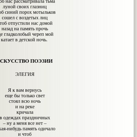
об нас рассматривала тьма
луной своих глазниц
об синий порох мотыльков
сошел с воздетых лиц
тоб отпустили нас домой
назад на память прочь
де гладколобый череп мой
катает в детской ночь.
СКУССТВО ПОЭЗИИ
ЭЛЕГИЯ
Я к вам вернусь
еще бы только свет
стоял всю ночь
и на реке
кричала
в одеждах праздничных
– ну а меня все нет –
кая-нибудь память одичало
и чтоб