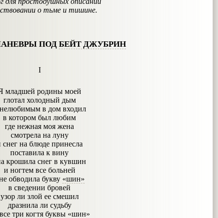
ог для простодушных описаний
ествовании о тьме и тишине.
АНЕВРЫ ПОД
БЕЙТ ДЖУБРИН
I
Я младшей родины моей
глотал холодный дым
 нелюбимым в дом входил
в котором был любим
где нежная моя жена
смотрела на луну
 снег на блюде принесла
поставила к вину
на крошила снег в кувшин
и ногтем все больней
не обводила букву
«шин»
в сведении бровей
узор ли злой ее смешил
дразнила ли судьбу
все три когтя буквы «шин»