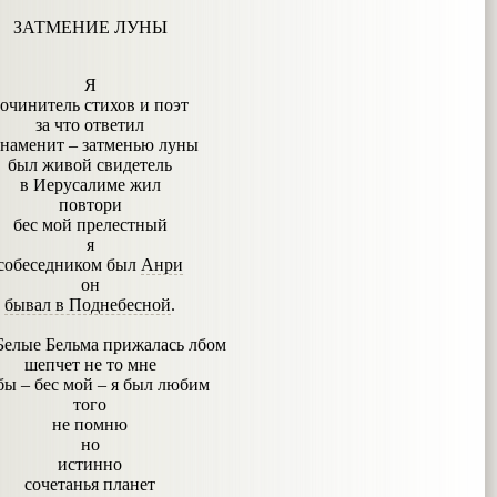
ЗАТМЕНИЕ ЛУНЫ
Я
очинитель стихов и поэт
за что ответил
знаменит – затменью луны
был живой свидетель
в Иерусалиме жил
повтори
бес мой прелестный
я
собеседником был
Анри
он
бывал в Поднебесной
.
Белые Бельма прижалась лбом
шепчет не то мне
бы – бес мой – я был любим
того
не помню
но
истинно
сочетанья планет