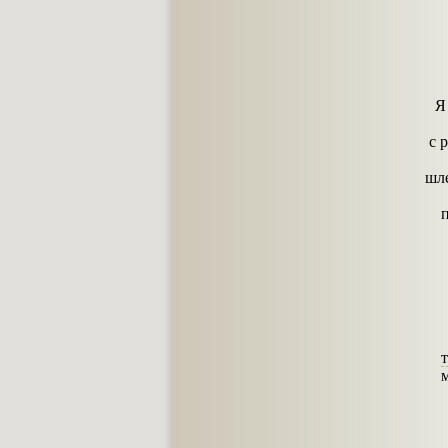
Я
с 
шл
м