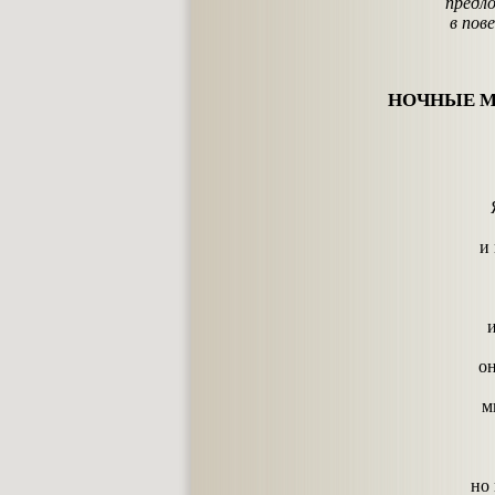
предл
в пов
НОЧНЫЕ М
и
и
о
м
но 