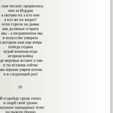
 нам читали: прорвались
они за
Иордан
а сколько их а кто они
а кто же их видал?
огни горели на дымы
как должные сгорать
а мы – а несравненны мы
в искусстве умирать
в котором нам еще вчера
победа отдана
играй военная игра
игорная война
где мертвые встают а там
и ты встаешь сейчас
мы хорошо умрем потом
и в следующий раз!
IV
И я пройду среди своих
и скарб свой уроню
 колонне панцирных телег
на рыжую броню