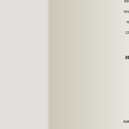
чт
чт
ч
г
И
ка