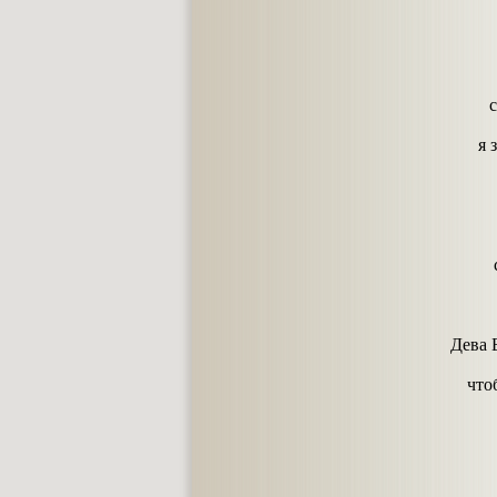
с
я 
Дева 
что