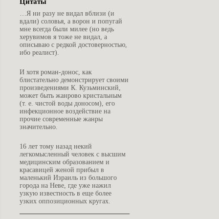
Цитаты
…
Я ни разу не видал вблизи (и
вдали) соловья, а ворон и попугай
мне всегда были милее (но ведь
херувимов я тоже не видал, а
описываю с редкой достоверностью,
ибо реалист).
И
хотя роман-донос, как
блистательно демонстрирует своими
произведениями К. Кузьминский,
может быть жанрово кристальным
(т. е. чистой воды доносом), его
инфекционное воздействие на
прочие современные жанры
значительно.
1
6 лет тому назад некий
легкомысленный человек с высшим
медицинским образованием и
красавицей женой прибыл в
маленький Израиль из большого
города на Неве, где уже нажил
узкую известность в еще более
узких оппозиционных кругах.