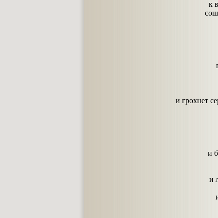
к 
сош
и грохнет се
и 
и 