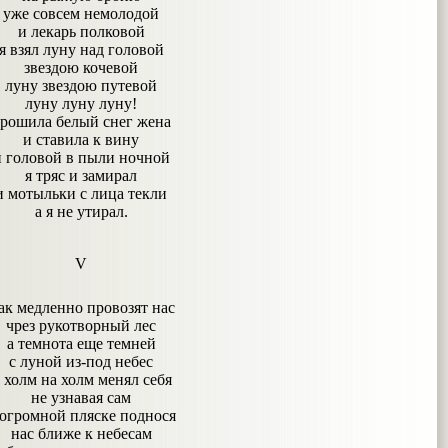
уже совсем немолодой
и лекарь полковой
я взял луну над головой
звездою кочевой
луну звездою путевой
луну луну луну!
рошила белый снег жена
и ставила к вину
и головой в пыли ночной
я тряс и замирал
и мотыльки с лица текли
а я не утирал.
V
ак медленно провозят нас
чрез рукотворный лес
а темнота еще темней
с луной из-под небес
 холм на холм менял себя
не узнавая сам
 огромной пляске поднося
нас ближе к небесам