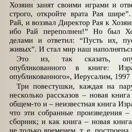
Хозяин занят своими игра­ми и от
строго, откройте врата Рая шире
”
Рай, и воззвал Директор Рая к Хозя
ибо Рай переполнен!
”
Но был Хоз
делами и ответил:
“
Пусть их, пу
живых
”
. И стал мир наш наполнятьс
Это из, так сказать, опуб
опубликованного в книге:
Изр
опубликованного», Иерусалим, 1997 
Три повестушки, каждая на пару
несколь­ко рассказов – новая книг
общем-то и – не­известная книга Из
что эти собранные про­изведения –
сборник; и как книга – новая книга
не только временем, т. е. построена