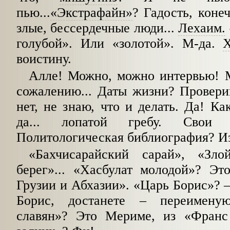
пью...
«Экстрафайн»
? Гадость, коне
злые, бессердечные люди...
Лехаим.
голубой». Или «золотой». М-да.
воистину.
Алле! Можно, можно интервью! М
сожалению... Даты жизни? Провер
нет, не знаю, что и делать. Да! Ка
да... лопатой гребу. Свои 
Политологическая библиография? Из
«Бахчисарайский сарай», «Зл
берег»... «Хасбулат молодой»? Эт
Грузии и Абхазии». «Царь Борис»?
Борис, достанете
–
переимену
славян»? Это Мериме, из «Франс