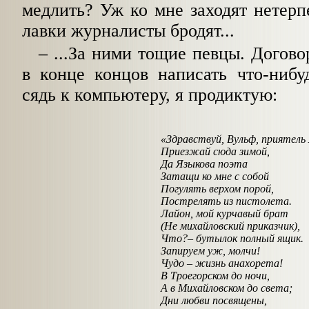
медлить? Уж ко мне заходят нетерп
лавки журналисты бродят...
–
...За ними тощие певцы. Догово
в конце концов написать что-нибуд
сядь к компьютеру, я продиктую:
«Здравствуй, Вульф, приятель
Приезжай сюда зимой,
Да Языкова поэта
Затащи ко мне с собой
Погулять верхом порой,
Пострелять из пистолета.
Лайон, мой курчавый брат
(Не михайловский приказчик),
Что?
–
бутылок полный ящик.
Запируем уж, молчи!
Чудо
–
жизнь анахорета!
В Троегорском до ночи,
А в Михайловском до света;
Дни любви посвящены,