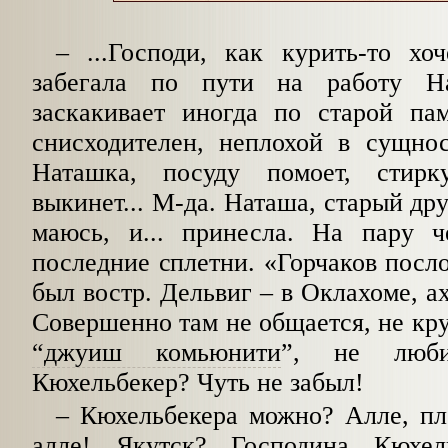
–
...Господи, как курить-то хо
забегала по пути на работу На
заскакивает иногда по старой па
снисходителен, неплохой в сущнос
Наташка, посуду помоет, стирк
выкинет... М-да. Наташа, старый дру
маюсь, и... принесла. На пару че
последние сплетни. «Горчаков посло
был востр. Дельвиг
–
в Оклахоме, ах,
Совершенно там не общается, не кру
“
джуиш комьюнити
”, не любит
Кюхельбекер? Чуть не забыл!
–
Кюхельбекера можно? Алле, пло
алле! Якутск? Господина Кюхель