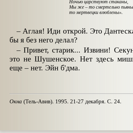
Ночью царствуют стаканы,
Мы же
–
то смертельно пьяны
то мертвецки влюблены».
–
Аглая! Иди открой. Это Дантеска
бы я без него делал?
–
Привет, старик... Извини! Секун
это не Шушенское. Нет здесь мишп
еще
–
нет. Эйн б'дма.
Окна
(Тель-Авив). 1995. 21-27 декабря.
С. 24.