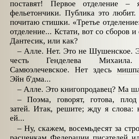
поставят! Первое отделение
–
я
фельетончики. Публика это любит.
почитаю стишки. «Третье отделени
отделение... Кстати, вот со сборов и
Дантесик, или как?
–
Алле. Нет. Это не Шушенское. 
честь Генделева Михаила. М
Самюэлечевское. Нет здесь
мишпа
Эйн б'дма...
–
Алле. Это книгопродавец?
Ма ш
–
Поэма, говорят, готова, пло
затей. Итак, решите; жду я слова: 
ей...
–
Ну, скажем, восемьдесят за стр
расценкам Федерации писателей 