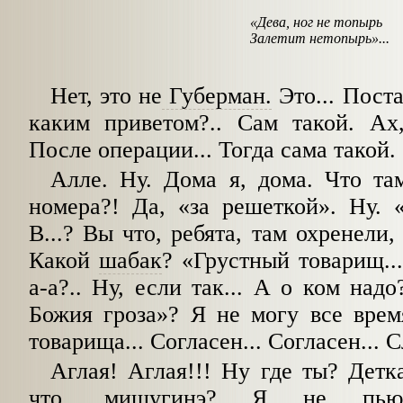
«Дева, ног не топырь
Залетит нетопырь»...
Нет, это не
Губерман.
Это... Пост
каким приветом?.. Сам такой. Ах
После операции... Тогда сама такой.
Алле. Ну. Дома я, дома. Что та
номера?! Да, «за решеткой». Ну. 
В...? Вы что, ребята, там охренели,
Какой
шабак
? «Грустный товарищ..
а-а?.. Ну, если так... А о ком над
Божия гроза»? Я не могу все врем
товарища... Согласен... Согласен...
Аглая! Аглая!!! Ну где ты? Детка
что,
мишугинэ
? Я не пью 