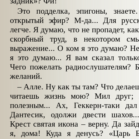
задник»? Фи!
Это подделка, эпигоны, знает
открытый эфир? М-да... Для рус
легче. Я думаю, что не пропадет, ка
скорбный труд, в некотором смы
выражение... О ком я это думаю? Не
я это думаю... Я вам сказал тольк
Чего пожелать радиослушателям? Б
желаний.
–
Алле. Ну как ты там? Что делае
читаешь жизнь мою? Мил друг; з
полезным... Ах, Геккерн-таки да
Дантесик, одолжи двести
шахов
.
Крест святая икона
–
верну. Да зайд
я, дома! Куда я денусь? «Царь 