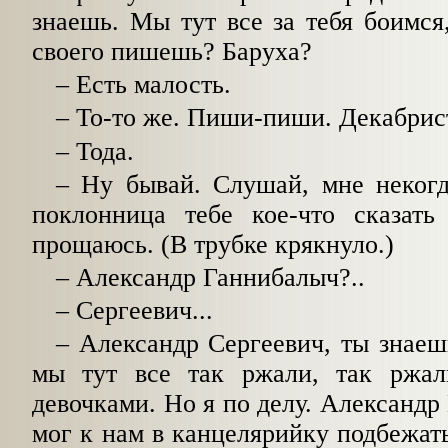
знаешь. Мы тут все за тебя боимся,
своего пишешь? Баруха?
–
Есть малость.
–
То-то же. Пиши-пиши. Декабрист
–
Тода.
–
Ну бывай. Слушай, мне некогда
поклонница тебе кое-что сказать 
прощаюсь. (В трубке крякнуло.)
–
Александр Ганнибалыч?..
–
Сергеевич...
–
Александр Сергеевич, ты знаешь,
мы тут все так ржали, так ржал
девочками. Но я по делу. Александр
мог к нам в канцелярийку подбежать