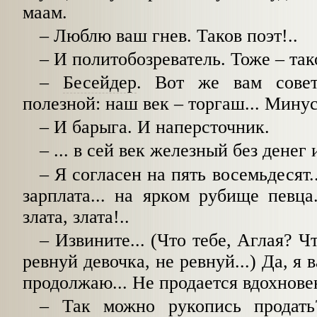
маам.
–
Люблю ваш гнев. Таков поэт!..
–
И политобозреватель. Тоже
–
так
–
Бесейдер
. Вот же вам совет
полезной: наш век
–
торгаш... Минус
–
И барыга. И наперсточник.
–
... в сей век железный без денег 
–
Я согласен на пять восемьдесят.
зарплата... на ярком рубище певца
злата, злата!..
–
Извините... (Что тебе, Аглая? Ч
ревнуй девочка, не ревнуй...) Да, я
продолжаю... Не продается вдохновен
–
Так можно рукопись продать