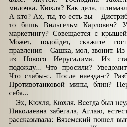
милочка. Кюхля? Как дела, шлимаз
А кто? Ах, ты, то есть вы
–
Дистриб
то бишь Вильгельм Карлович? 
маркетингу? Совещается с крыше
Может, подойдет, скажите гос
правления
–
Сашка, мол, звонит. Из
из Нового Иерусалима. Из ста
подожду... Что просили? Уведомит
Что слабы-с. После наезда-с? Раз
Противотанковой мины, блин? Пер
себя...
Эх, Кюхля, Кюхля. Всегда был неуд
Николаевна забегала, Аглаю, естест
рассказывала: Вяземский пошел в