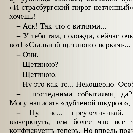
«И страсбургский пирог нетленный»
хочешь!
–
Аск! Так что с витиями...
–
У тебя там, подожди, сейчас очки
вот! «Стальной щетиною сверкая»...
–
Они.
–
Щетиною?
–
Щетиною.
–
Ну это как-то... Некошерно. Особ
–
...последними событиями, да
Могу написать «дубленой шкурою», 
–
Ну, не... преувеличивай.
вычеркнуть, тем более что все 
конфискуешь теперь. Но впредь поак