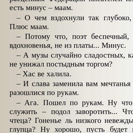
есть минус
–
маам
.
–
О чем вздохнули так глубоко, 
Плюс маам.
–
Потому что, поэт беспечный, 
вдохновенья, не из платы... Минус.
–
А музы случайно сладостных, к
не унижал постыдным торгом?
–
Хас ве халила
.
–
И слава заменила вам мечтанья
разошлися по рукам.
–
Ага. Пошел по рукам. Ну что
служить
–
подол заворотить... Ч
чтеца? Гоненье ль низкого невежд
глупца? Ну хорошо, пусть будет