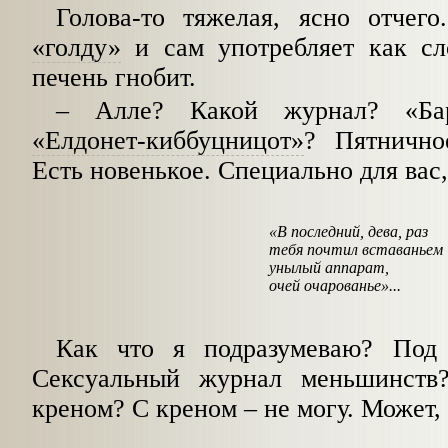
Голова-то тяжелая, ясно отчег
«голду»
и сам употребляет как с
печень гнобит.
–
Алле? Какой журнал? «Бары
«Елдонет-киббуцницот»
? Пятнично
Есть новенькое. Специально для вас
«В последний, дева, раз
тебя почтил вставаньем
унылый аппарат,
очей очарованье»...
Как что я подразумеваю? Под 
Сексуальный журнал меньшинств
креном? С креном
–
не могу. Может, 