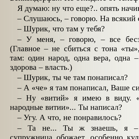
Я думаю: ну что еще?.. опять начи
–
Слушаюсь,
–
говорю. На всякий 
–
Шурик, что там у тебя?
–
У меня,
–
говорю,
–
все бесэ
(Главное
–
не сбиться с тона «ты»,
там: один народ, одна вера, одна
–
здорова
–
власть.)
–
Шурик, ты че там понаписал?
–
А «че» я там понаписал, Ваше с
–
Ну «витий» я имею в виду. 
народные витии»... Ты написал?
–
Угу. А что, не понравилось?
–
Та не... Ты ж знаешь, я
–
супружница обожает, особенно кул