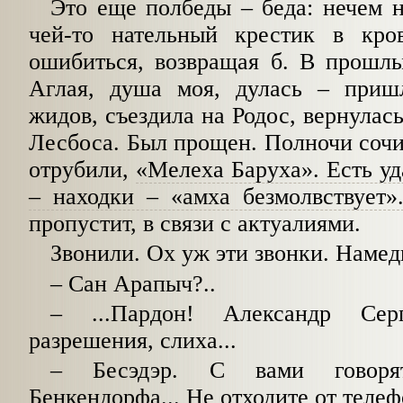
Это еще полбеды
–
беда: нечем 
чей-то нательный крестик в кро
ошибиться, возвращая б. В прошлы
Аглая, душа моя, дулась
–
пришл
жидов, съездила на Родос, вернулас
Лесбоса. Был прощен. Полночи сочин
отрубили,
«Мелеха Баруха». Есть у
–
находки
–
«амха безмолвствует»
пропустит, в связи с актуалиями.
Звонили. Ох уж эти звонки. Намед
–
Сан Арапыч?..
–
...Пардон! Александр Сер
разрешения, слиха...
–
Бесэдэр. С вами говоря
Бенкендорфа... Не отходите от телеф