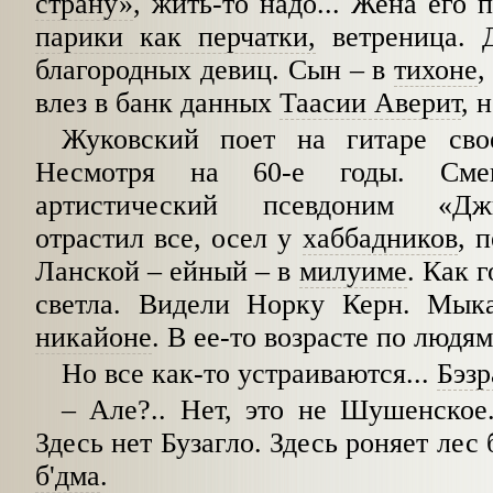
страну»
, жить-то надо... Жена его
парики как перчатки,
ветреница. 
благородных девиц. Сын
–
в
тихоне
,
влез в банк данных
Таасии Аверит
, 
Жуковский поет на гитаре св
Несмотря на 60-е годы. См
артистический псевдоним «Дж
отрастил все, осел у
хаббадников
, 
Ланской
–
ейный
–
в
милуиме
. Как 
светла. Видели Норку Керн. Мык
никайоне
. В ее-то возрасте по людям.
Но все как-то устраиваются...
Бэзр
–
Але?.. Нет, это не Шушенско
Здесь нет Бузагло. Здесь роняет лес
б'дма
.