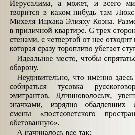
Иерусалима, а может, и всего ми
творится в каком-нибудь там Люкс
Михеля Ицхака Элияху Коэна. Разм
в приличной квартире. С трех сторо
стенами, с четвертой от нее отходит
которая сразу торопливо убегает сту
Идеальное место, чтобы спрятатьс
оборону.
Неудивительно, что именно здесь 
собираться тусовка русскогово
эмигрантов. Длинноволосых, уве
значками, изрядно обалдевших 
смены «постсоветского простр
обетованную».
А начиналось все так: