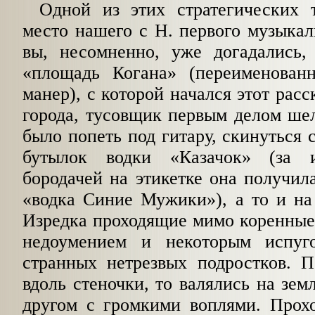
Одной из этих стратегических 
место нашего с Н. первого музыкал
вы, несомненно, уже догадались,
«площадь Когана» (переименован
манер), с которой начался этот расс
города, тусовщик первым делом ше
было попеть под гитару, скинуться 
бутылок водки «Казачок» (за 
бородачей на этикетке она получил
«водка Синие Мужики»), а то и на
Изредка проходящие мимо коренные
недоумением и некоторым испуг
странных нетрезвых подростков. П
вдоль стеночки, то валялись на земл
другом с громкими воплями. Прох