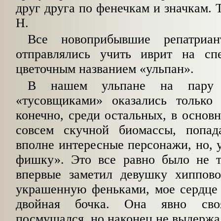
друг друга по фенечкам и значкам. 
Н.
Все новоприбывшие репатриа
отправлялись учить иврит на сп
цветочным названием «ульпан».
В нашем ульпане на пару с
«тусовщиками» оказались только
конечно, среди остальных, в основ
совсем скучной биомассы, попад
вполне интересные персонажи, но, у
фишку». Это все равно было не т
впервые заметил девушку хиппово
украшенную феньками, мое сердце 
двойная бочка. Она явно сво
посмущался, но наконец не выдержа