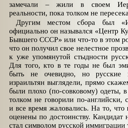
замечали – жили в своем Иер
реальности, пока толком не пересека
Другим местом сбора был «Ид
официально он назывался «Центр К
Бывшего СССР» или что-то в этом ро
что он получил свое нелестное проз
к уже упомянутой стыдности русск
Для того, кто в те годы не был эм
быть не очевидно, но русские
израильтян выглядели, прямо скаже
были плохо (по-совковому) одеты, 
толком не говорили по-английски, 
и все время жаловались. На то, что
оценены по достоинству. Кандидат н
стал символом русской иммиграции т