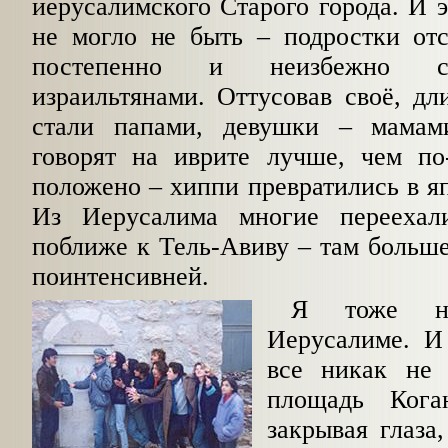
иерусалимского Старого города. И э
не могло не быть – подростки отс
постепенно и неизбежно ст
израильтянами. Оттусовав своё, д
стали папами, девушки – мамам
говорят на иврите лучше, чем по
положено – хиппи превратились в яп
Из Иерусалима многие переехал
поближе к Тель-Авиву – там больше
поинтенсивней.
Я тоже н
Иерусалиме. И
все никак не 
площадь Кога
закрывая глаза