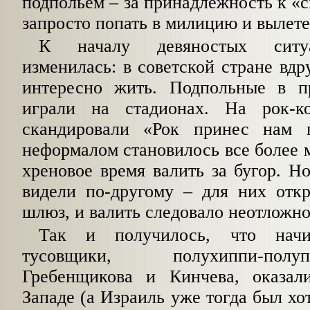
подпольем – за принадлежность к «
запросто попать в милицию и вылетет
К началу девяностых ситуа
изменилась: в советской стране вдр
интересно жить. Подпольные в п
играли на стадионах. На рок-к
скандировали «Рок принес нам п
неформалом становилось все более м
хреновое время валить за бугор. Н
видели по-другому – для них отк
шлюз, и валить следовало неотложно
Так и получилось, что начи
тусовщики, полухиппи-пол
Гребенщикова и Кинчева, оказал
Западе (а Израиль уже тогда был хо