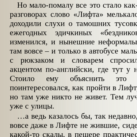
Но мало-помалу все это стало как-
разговорах слово «Лифта» мелькал
доходили слухи о тамошних тусовк
ежегодных эдичкиных «бездник
изменился, и нынешние неформалы,
там вовсе – и только в автобусе мал
с рюкзаком и словарем спроси
акцентом по-английски, где тут у н
Стоило ему объяснить это 
поинтересовался, как пройти в Лифту
но там уже никто не живет. Тем лу
уже с улицы.
…
а ведь казалось бы, так недавно
вовсе даже в Лифте не жившие, сиде
какой-то скалы, в пещере практичес