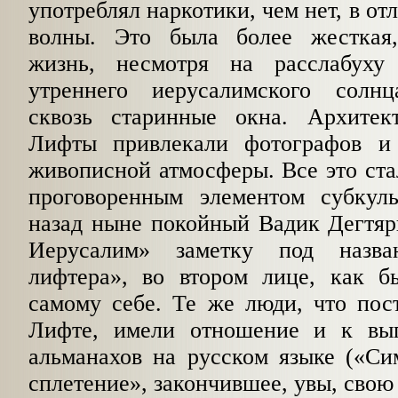
употреблял наркотики, чем нет, в о
волны. Это была более жесткая,
жизнь, несмотря на расслабух
утреннего иерусалимского солнц
сквозь старинные окна. Архитек
Лифты привлекали фотографов и
живописной атмосферы. Все это ст
проговоренным элементом субкул
назад ныне покойный Вадик Дегтяр
Иерусалим» заметку под назв
лифтера», во втором лице, как 
самому себе. Те же люди, что пос
Лифте, имели отношение и к вып
альманахов на русском языке («Си
сплетение», закончившее, увы, свою