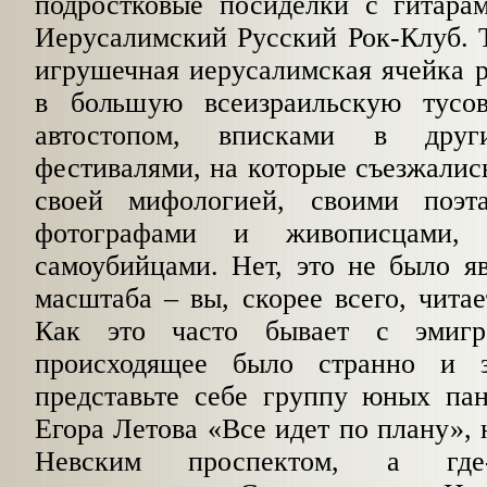
подростковые посиделки с гитара
Иерусалимский Русский Рок-Клуб. 
игрушечная иерусалимская ячейка р
в большую всеизраильскую тусо
автостопом, вписками в друг
фестивалями, на которые съезжались
своей мифологией, своими поэт
фотографами и живописцами,
самоубийцами. Нет, это не было я
масштаба – вы, скорее всего, читае
Как это часто бывает с эмигра
происходящее было странно и 
представьте себе группу юных па
Егора Летова «Все идет по плану», 
Невским проспектом, а где