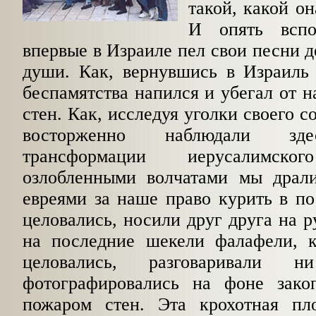
такой, какой он
И опять вспо
впервые в Израиле пел свои песни д
души. Как, вернувшись в Израиль 
беспамятства напился и убегал от 
стен. Как, исследуя уголки своего с
восторженно наблюдали зде
трансформации иерусалимск
озлобленными волчатами мы драл
евреями за наше право курить в по
целовались, носили друг друга на р
на последние шекели фалафели, к
целовались, разговаривали
фотографировались на фоне зако
пожаром стен. Эта крохотная п