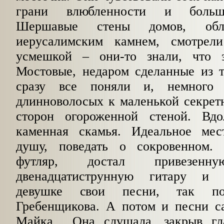
грани влюбленности и больш
Шершавые стены домов, обл
иерусалимским камнем, смотрел
усмешкой – они-то знали, что 
Мостовые, недаром сделанные из т
сразу все поняли и, немного 
длинноволосых к маленькой секрет
сторон огороженной стеной. Вдо
каменная скамья. Идеальное мес
душу, поведать о сокровенном.
футляр, достал привезен
двенадцатиструнную гитару и 
девушке свои песни, так п
Гребенщикова. А потом и песни с
Майка... Oна слушала, закрыв г