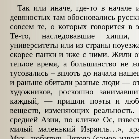
Так или иначе, где-то в начале 
девяностых там обосновались русск
совсем те, о которых говорится в 
Те-то, наследовавшие хиппи
университеты или из страны поуезж
скорее панки и иже с ними. Жили о
теплое время, а большинство не ж
тусовались – вплоть до начала нашег
и раньше обитали разные люди — о
художников, роскошно занимавш
каждый, — пришли поэты и люби
веществ, изменяющих реальность. 
средней Азии, по кличке Ос, изве
милый маленький Израиль…», кра
Мух, любитель Летова (самое извес