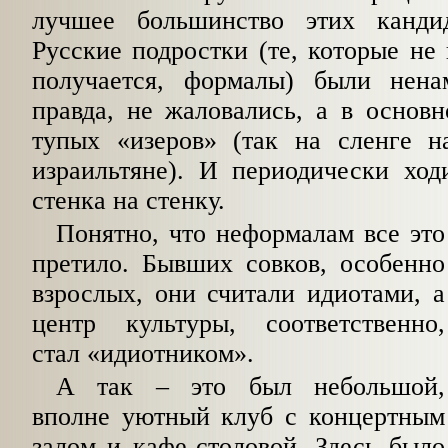
лучшее большинство этих кандид
Русские подростки (те, которые не 
получается, формалы) были нена
правда, не жаловались, а в основ
тупых «изеров» (так на сленге н
израильтяне). И периодически ход
стенка на стенку.
Понятно, что неформалам все это
претило. Бывших совков, особенно
взрослых, они считали идиотами, а
центр культуры, соответственно,
стал «идиотником».
А так – это был небольшой,
вполне уютный клуб с концертным
залом и кафе-столовой. Здесь было