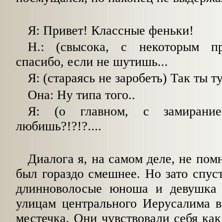
Я: Привет! Классные феньки!
Н.: (свысока, с некоторым п
спасибо, если не шутишь...
Я: (стараясь не заробеть) Так ты т
Она: Ну типа того..
Я: (о главном, с замирани
любишь?!?!?....
Диалога я, на самом деле, не пом
был гораздо смешнее. Но зато спус
длинноволосые юноша и девушка
улицам центрального Иерусалима в
местечка. Они чувствовали себя как 