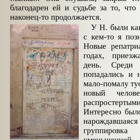
благодарен ей и судьбе за то, что
наконец-то продолжается.
У Н. были ка
с кем-то я поз
Новые репатриа
годах, приез
день. Среди 
попадались и 
мало-помалу ту
новый челов
распростер
Интересно было
нарождавшая
группировк
уменьшенной