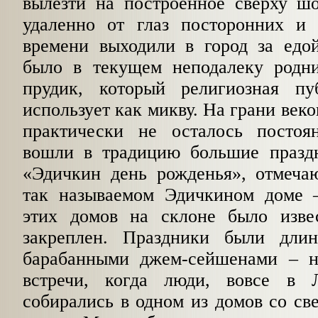
вылезти на построенное сверху ш
удаленно от глаз посторонних и
времени выходили в город за едо
было в текущем неподалеку родни
прудик, который религиозная п
использует как микву. На грани веко
практически не осталось постоя
вошли в традицию большие празд
«Эдичкин день рожденья», отмеча
так называемом Эдичкином доме 
этих домов на склоне было изве
закреплен. Праздники были дли
барабанными джем-сейшенами – н
встречи, когда люди, вовсе в
собирались в одном из домов со св