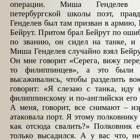
операции. Миша Генделев 
петербургской школы поэт, прав
Генделев был там призван в армию,
Бейрут. Притом брал Бейрут по оши
по званию, он сидел на танке, и 
Миша Генделев случайно взял Бейрут
Он мне говорит «Серега, вижу пере
то филиппинцев», а это были
высаживались, чтобы разделить в
говорит: «Я слезаю с танка, иду 
филиппинскому и по-английски его
А меня, говорит, все снимают – и
атаковала порт. Я этому полковнику
как отсюда свалить?» Полковник е
только высадился. А у вас что, 