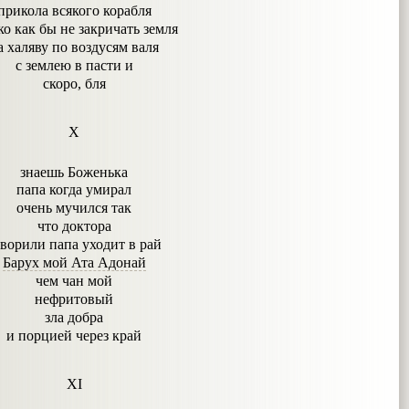
прикола всякого корабля
ко как бы не закричать земля
а халяву по воздусям валя
с землею в пасти и
скоро, бля
X
знаешь Боженька
папа когда умирал
очень мучился так
что доктора
ворили папа уходит в рай
Барух мой Ата Адонай
чем чан мой
нефритовый
зла добра
и порцией через край
XI