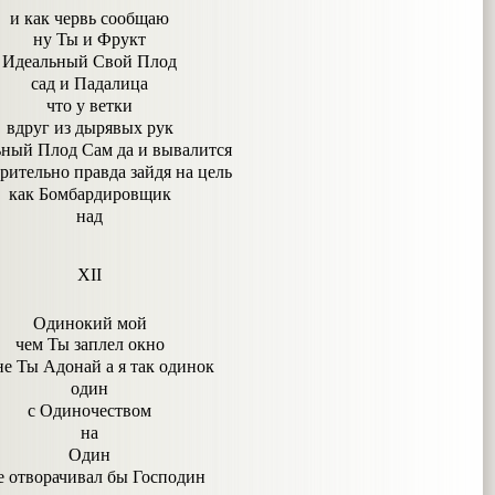
и как червь сообщаю
ну Ты и Фрукт
Идеальный Свой Плод
сад и Падалица
что у ветки
вдруг из дырявых рук
ный Плод Сам да и вывалится
рительно правда зайдя на цель
как Бомбардировщик
над
XII
Одинокий мой
чем Ты заплел окно
не Ты Адонай а я так одинок
один
с Одиночеством
на
Один
е отворачивал бы Господин