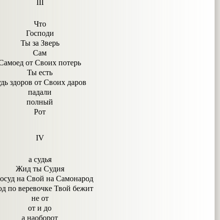
III
Что
Господи
Ты за Зверь
Сам
Самоед от Своих потерь
Ты есть
удь здоров от Своих даров
падали
полный
Рот
IV
а судья
Жид ты Судия
осуд на Свой на Самонарод
од по веревочке Твой бежит
не от
от и до
а наоборот