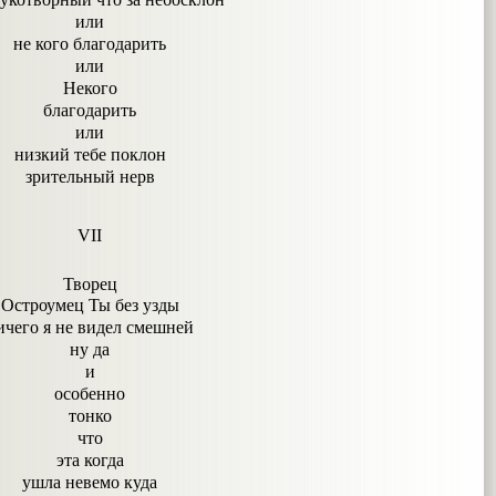
или
не кого благодарить
или
Некого
благодарить
или
низкий тебе поклон
зрительный нерв
VII
Творец
Остроумец Ты без узды
ичего я не видел смешней
ну да
и
особенно
тонко
что
эта когда
ушла невемо куда