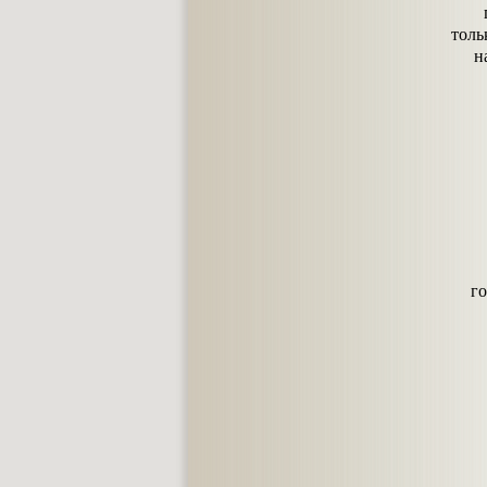
толь
н
го