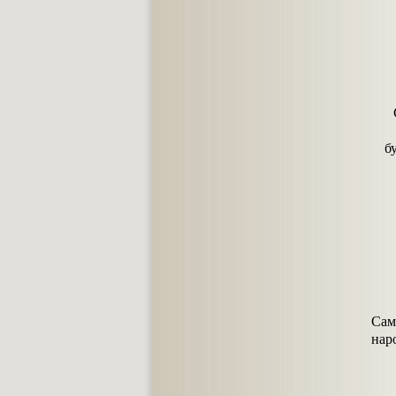
б
Сам
нар