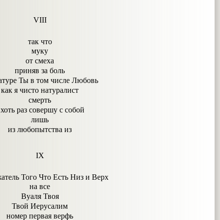
VIII
так что
муку
от смеха
приняв за боль
атуре Ты в том числе Любовь
как я чисто натуралист
смерть
 хоть раз совершу с собой
лишь
из любопытства из
IX
атель Того Что Есть Низ и Верх
на все
Вуаля Твоя
Твой Иерусалим
номер первая верфь