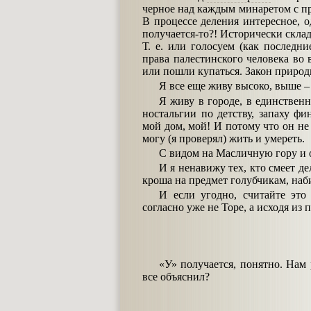
черное над каждым минаретом с п
В процессе деления интересное, о
получается-то?! Исторически склад
Т. е. или голосуем (как последн
права палестинского человека во 
или пошли купаться. Закон природы
Я все еще живу высоко, выше – 
Я живу в городе, в единственн
ностальгии по детству, запаху фи
мой дом, мой! И потому что он не 
могу (я проверял) жить и умереть.
С видом на Масличную гору и о
И я ненавижу тех, кто смеет д
кроша на предмет голубчикам, наб
И если угодно, считайте это
согласно уже не Торе, а исходя из
«У» получается, понятно. Нам 
все объяснил?