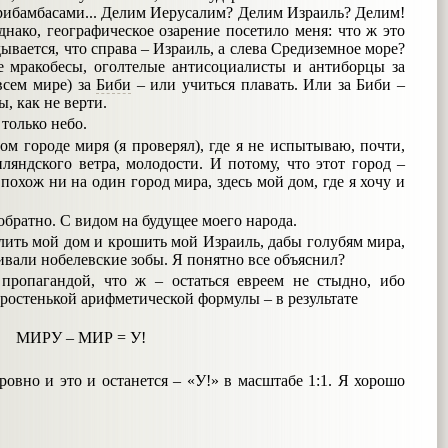
рибамбасами... Делим Иерусалим? Делим Израиль? Делим!
днако, географическое озарение посетило меня: что ж это
ывается, что справа – Израиль, а слева Средиземное море?
ие мракобесы, оголтелые антисоциалисты и антиборцы за
всем мире) за
Биби
– или учиться плавать. Или за Биби –
, как не верти.
только небо.
ом городе миря (я проверял), где я не испытываю, почти,
нляндского ветра, молодости. И потому, что этот город –
похож ни на один город мира, здесь мой дом, где я хочу и
братно. С видом на будущее моего народа.
елить мой дом и крошить мой Израиль, дабы голубям мира,
ивали нобелевские зобы. Я понятно все объяснил?
 пропагандой, что ж – остаться евреем не стыдно, ибо
 простенькой арифметической формулы – в результате
МИРУ – МИР = У!
ровно и это и останется – «У!» в масштабе 1:1. Я хорошо