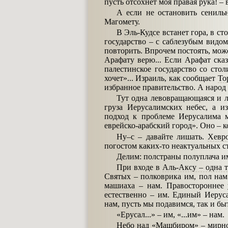
пусть отсохнет моя правая рука! –
А если не остановить сенильн
Магомету.
В
Эль-Кудсе
встанет гора, в ст
государство – с саблезубым видо
повторить. Впрочем постоять, может
Арафату верю... Если Арафат сказ
палестинское государство со сто
хочет»... Израиль, как сообщает
То
избранное правительство. А народ
Тут одна левовращающаяся и 
груза Иерусалимских небес, а и
подход к проблеме Иерусалима м
еврейско-арабский город». Оно – к
Ну–с – давайте лишать.
Хевр
погостом каких-то неактуальных с
Делим: полстраны полуплача и
При входе в
Аль-Аксу – одна 
Святых – полковрика им, пол нам
машиаха
– нам. Правостороннее 
естественно – им. Единый Иерус
нам, пусть мы подавимся, так и бы
«Ерусал...» – им, «...им» – нам.
Небо над
«Машбиром»
– мирно