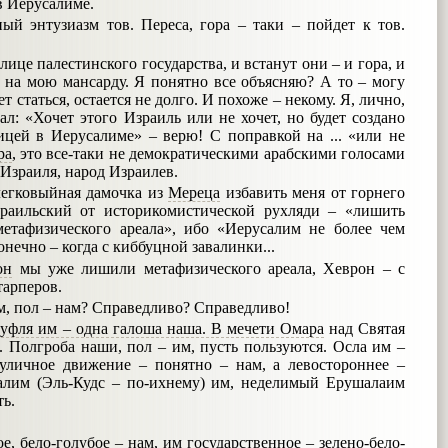
 в Иерусалиме.
ый энтузиазм тов. Переса, гора – таки – пойдет к тов.
олице палестинского государства, и встанут они – и гора, и
м на мою мансарду. Я понятно все объясняю? А то – могу
 статься, остается не долго. И похоже – некому. Я, лично,
ал: «Хочет этого Израиль или не хочет, но будет создано
лицей в Иерусалиме» – верю! С поправкой на ... «или не
ра
, это все-таки не демократическими арабскими голосами
 Израиля, народ Израилев.
легковыйная дамочка из
Мереца
избавить меня от горнего
зраильский от историкомистической рухляди – «лишить
етафизического ареала», ибо «Иерусалим не более чем
онечно – когда с киббуцной завалинки...
он
мы уже лишили метафизического ареала, Хеврон – с
тарперов.
м, пол – нам? Справедливо? Справедливо!
туфля им – одна галоша наша. В мечети Омара
над Святая
. Полгроба наши, пол – им, пусть пользуются. Осла им –
уличное движение – понятно – нам, а левостороннее –
алим (Эль-Кудс – по-ихнему) им, неделимый Ерушалаим
ть.
е, бело-голубое – нам, им государственное – зелено-бело-