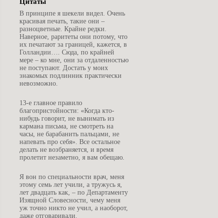
Цитаты
В
принципе я шекели видел. Очень
красивая печать, такие они –
разноцветные. Крайне редки.
Наверное, раритеты они потому, что
их печатают за границей, кажется, в
Голландии…. Сюда, по крайней
мере – ко мне, они за отдаленностью
не поступают. Достать у моих
знакомых подлинник практически
невозможно.
1
3-е главное правило
благопристойности: «Когда кто-
нибудь говорит, не вынимать из
кармана письма, не смотреть на
часы, не барабанить пальцами, не
напевать про себя». Все остальное
делать не возбраняется, и время
пролетит незаметно, я вам обещаю.
Я
вон по специальности врач, меня
этому семь лет учили, а тружусь я,
лет двадцать как, – по Департаменту
Изящной Словесности, чему меня
уж точно никто не учил, а наоборот,
даже отговаривали.