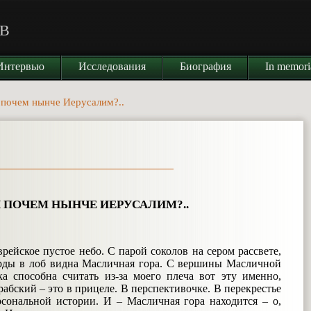
В
Интервью
Исследования
Биография
In memor
и почем нынче Иерусалим?..
ЛИ ПОЧЕМ НЫНЧЕ ИЕРУСАЛИМ?..
рейское пустое небо. С парой соколов на сером рассвете,
арды в лоб видна Масличная гора. С вершины Масличной
а способна считать из-за моего плеча вот эту именно,
рабский – это в прицеле. В перспективочке. В перекрестье
рсональной истории. И – Масличная гора находится – о,