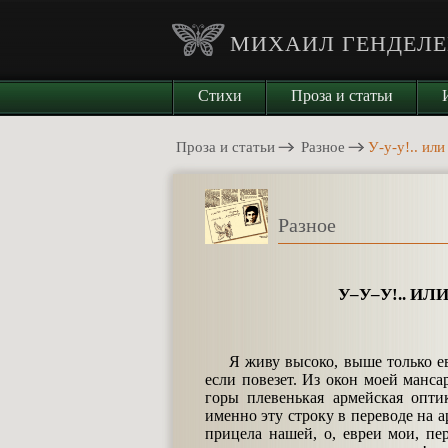
МИХАИЛ ГЕНДЕЛЕ
Стихи
Проза и статьи
Проза и статьи
Разное
У-у-у!.. ил
Разное
У–У–У!.. И
Я живу высоко, выше только ев
если повезет. Из окон моей манс
горы плевенькая армейская оптик
именно эту строку в переводе на а
прицела нашей, о, евреи мои, пе