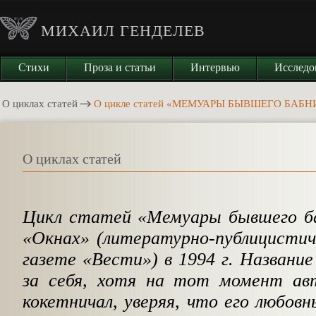
МИХАИЛ ГЕНДЕЛЕВ
Стихи
Проза и статьи
Интервью
Исследо
О циклах статей
О цикле статей «МЕМУАРЫ БЫВШЕГО БАБН
О циклах статей
Цикл статей «Мемуары бывшего ба
«Окнах» (литературно-публицистич
газете «Вести») в 1994 г. Название
за себя, хотя на тот момент ав
кокетничал, уверяя, что его любов