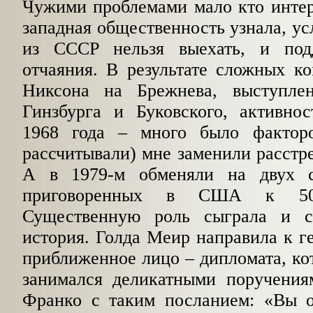
Чужими проблемами мало кто интере
западная общественность узнала, ус
из СССР нельзя выехать, и по
отчаяния. В результате сложных к
Никсона на Брежнева, выступлен
Гинзбурга и Буковского, активно
1968 года – много было фактор
рассчитывали) мне заменили расстре
А в 1979-м обменяли на двух с
приговоренных в США к 50
Существенную роль сыграла и с
история. Голда Меир направила к г
приближенное лицо – дипломата, ко
занимался деликатными поручени
Франко с таким посланием: «Вы 