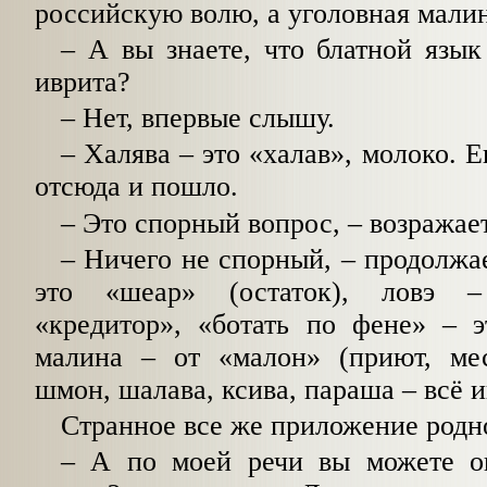
российскую волю, а уголовная малин
– А вы знаете, что блатной язык
иврита?
– Нет, впервые слышу.
– Халява – это «халав», молоко. Е
отсюда и пошло.
– Это спорный вопрос, – возражае
– Ничего не спорный, – продолжае
это «шеар» (остаток), ловэ –
«кредитор», «ботать по фене» – э
малина – от «малон» (приют, мес
шмон, шалава, ксива, параша – всё и
Странное все же приложение родно
– А по моей речи вы можете оп