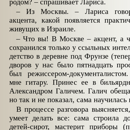
родом? – спрашивает Лариса.
– Из Москвы. – Лариса говор
акцента, какой появляется практи
живущих в Израиле.
– Что вы! В Москве – акцент, а 
сохранился только у ссыльных интел
детство в деревне под Фрунзе (тепе
дворов у нас было пятнадцать про
был режиссером-документалистом
мне гитару. Принес ее в бильярдн
Александром Галичем. Галич обеща
но так и не показал, сама научилась 
В процессе разговора выясняется
умеет делать все: сама строила д
детей-сирот, мастерит приборы (