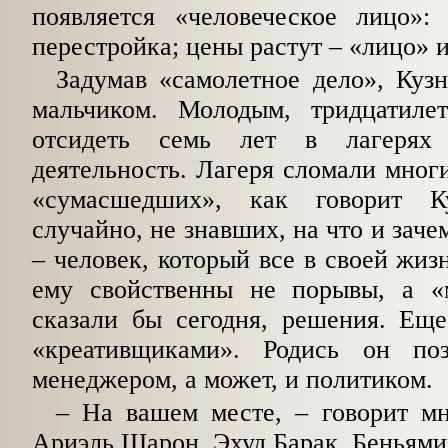
появляется «человеческое лицо»: 
перестройка; цены растут – «лицо» и
Задумав «самолетное дело», Куз
мальчиком. Молодым, тридцатиле
отсидеть семь лет в лагерях 
деятельность. Лагеря сломали многи
«сумасшедших», как говорит К
случайно, не знавших, на что и заче
– человек, который все в своей жиз
ему свойственны не порывы, а «
сказали бы сегодня, решения. Еще
«креативщиками». Родись он п
менеджером, а может, и политиком.
– На вашем месте, – говорит мн
Ариэль Шарон, Эхуд Барак, Беньями