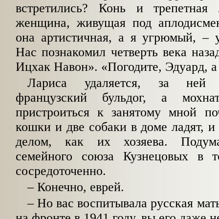
встретились? Конь и трепетная 
женщина, живущая под аплодисме
она артистичная, а я угрюмый, – 
Нас познакомил четверть века наза
Ицхак Навон». «Погодите, Эдуард, а
Лариса удаляется, за ней 
французский бульдог, а мохна
пристроиться к занятому мной по
кошки и две собаки в доме ладят, и
делом, как их хозяева. Подум
семейного союза Кузнецовых в т
сосредоточенно.
– Конечно, еврей.
– Но вас воспитывала русская мать
на фронте в 1941 году, вы его даже н