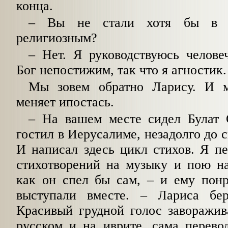
конца.
– Вы не стали хотя бы в н
религиозным?
– Нет. Я руководствуюсь челове
Бог непостижим, так что я агностик.
Мы зовем обратно Ларису. И м
меняет ипостась.
– На вашем месте сидел Булат 
гостил в Иерусалиме, незадолго до с
И написал здесь цикл стихов. Я п
стихотворений на музыку и пою на
как он спел бы сам, – и ему пон
выступали вместе. – Лариса бер
Красивый грудной голос заворажив
русском и на иврите, сама перево