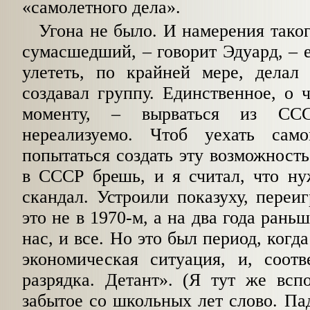
«самолетного дела».
Угона не было. И намерения таког
сумасшедший, – говорит Эдуард, – е
улететь, по крайней мере, делал
создавал группу. Единственное, о 
моменту, – вырваться из СС
нереализуемо. Чтоб уехать сам
попытаться создать эту возможность
в СССР брешь, и я считал, что н
скандал. Устроили показуху, переи
это не в 1970-м, а на два года рань
нас, и все. Но это был период, ког
экономическая ситуация, и, соотв
разрядка. Детант». (Я тут же всп
забытое со школьных лет слово. Па