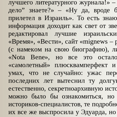
лучшего литературного журнала!» 
дело
”
знаете?» – «Ну да, вроде 
прилетел в Израиль». То есть знаю
информация доходит как свет от зве
редактировал лучшие израильски
«Время», «Вести», сайт «mignews – 
(с намеком на свою биографию), л
«Nota Bene», но все это оста
«самолетный» плюсквамперфект и
умах, что не случайно: ужас пер
последних лет вытеснил ту долгу
естественно, секретноархивную исто
можно было бы ознакомиться, но
историков-специалистов, те подробн
их все же выспросила у Эдуарда, но