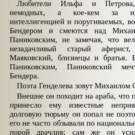
Любители Ильфа и Петрова,
немодных, а кое-кем за изд
интеллигенцией и поругиваемых, в
Бендером и смеются над Михаи
Паниковским, не замечая, что ве
незадачливый старый аферис
Маяковский, близнецы и братья. Б
Паниковским, Паниковский меч
Бендера.
Поэта Генделева зовут Михаилом
Внешне он походит на араба, что 
принесло ему известные неприя
долговую тюрьму он попал не поэтом
его не часто обзывали по националь­
порой драчлив; сам же он усил