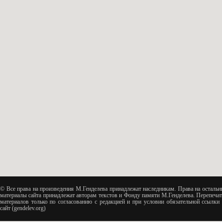
© Все права на произведения М.Генделева принадлежат наследникам. Права на остальн
материалы сайта принадлежат авторам текстов и Фонду памяти М.Генделева. Перепечат
материалов только по согласованию с редакцией и при условии обязательной ссылки 
сайт (gendelev.org)