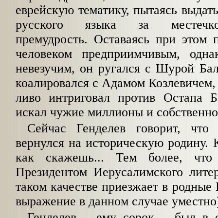
еврейскую тематику, пытаясь выдат
русского языка за местечк
премудрость. Оставаясь при этом 
человеком предприимчивым, одна
невезучим, он ругался с Шурой Ба
коалировался с Адамом Козлевичем, 
ливо интриговал против Остапа Б
искал чужие миллионы и собственног
Сейчас Генделев говорит, что
вернулся на историческую родину.
как скажешь... Тем более, чт
Президентом Иерусалимского литер
таком качестве приезжает в родные 
выражение в данном случае уместно
Генделев
–
ему сорок
–
был в с