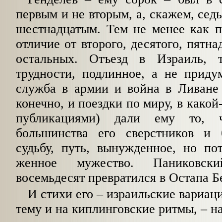
первым и не вторым, а, скажем, сед
шестнадцатым. Тем не менее как п
отличие от второго, десятого, пятна
остальных. Отъезд в Израиль, 
трудности, подлинное, а не приду
служба в армии и война в Ливане 
конечно, и поездки по миру, в какой
публикациями) дали ему то, ч
большинства его сверстников и
судьбу, путь, вынужденное, но по
женное мужество. Паниковск
восемьдесят превра­тился в Остапа Б
И стихи его
–
израильские вариац
тему и на киплинговские ритмы,
–
на