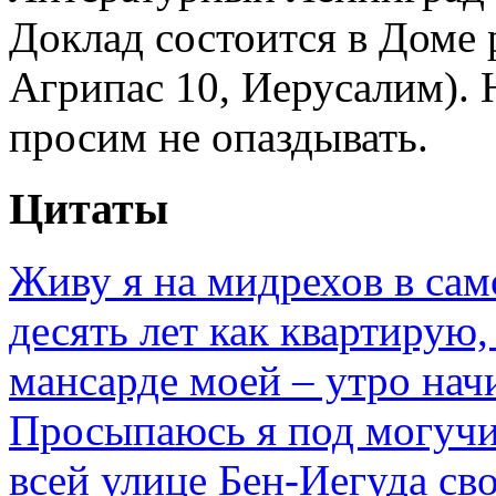
Доклад состоится в Доме 
Агрипас 10, Иерусалим). 
просим не опаздывать.
Цитаты
Ж
иву я на мидрехов в са
десять лет как квартирую,
мансарде моей – утро начи
Просыпаюсь я под могучи
всей улице Бен-Иегуда св