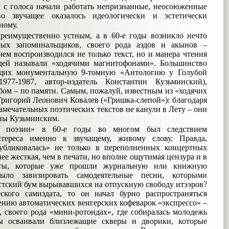
им с голоса начали работать непризнанные, неосоюженные
 звучащее оказалось идеологически и эстетически
ному.
преимущественно устным, а в 60-е годы возникло нечто
ных запоминальщиков, своего рода аэдов и акынов –
ем воспроизводился не только текст, но и манера чтения
дей называли «ходячими магнитофонами». Большинство
яющих монументальную 9-томную «Антологию у Голубой
977-1987, автор-издатель Константин Кузьминский),
бом – по памяти. Самым, пожалуй, известным из «ходячих
ригорий Леонович Ковалев («Гришка-слепой»): благодаря
амечательных поэтических текстов не канули в Лету – они
аны Кузьминским.
й поэзии» в 60-е годы во многом был следствием
тереса именно к звучащему, живому слову. Правда,
убликовалась» не только в переполненных концертных
нее жесткая, чем в печати, но вполне ощутимая цензура и в
ксты, которые уже прошли журнальную или книжную
о завизировать самодеятельные песни, которыми
стский бум вырывавшихся на отпускную свободу итээров?
ского самиздата, то он начал бурно распространяться
ению автоматических венгерских кофеварок «экспрессо» –
, своего рода «мини-ротондах», где собиралась молодежь
ы осваивали близлежащие скверы и дворики, которые