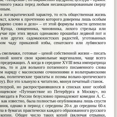
венного ужаса перед любым несанкционированным сверху
енным.
а логократический характер, то есть общественная жизнь
екст, ключи к прочтению которого доверены лишь особым
дарево слово и дело» – от этой формулы власти цепенели
 Купца, священника, чиновника, лихого стрельца или
лучае при этих звуках одинаково прошибал ледяной пот и
ли других садомазохистских радостей, уготованных
вом чаду приказной избы, сенатского или лубянского
 смельчаки, готовые – ценой собственной жизни – писать
енной книги свои крамольные маргиналии, чаще всего
 предержащих. А когда в середине XVIII века императрица
знь, то и для вольного потаенного письменного слова
ам наряду с масонскими сочинениями и вольтерьянскими
ы, политические трактаты и поэмы вольно-эротического
у). Все это хлынуло к читателю, минуя печатный станок.
нзурой, но распространявшихся в списках книг особой
дищевское «Путешествие из Петербурга в Москву», но
амиздата в России безусловно принадлежит комедии А. С.
, как известно, была полностью опубликована лишь спустя
ания, однако в период с середины 20-х до середины 60-х
ла в бумагах практически каждого образованного русского
 копии. Общее число таких копий (включая отрывки,