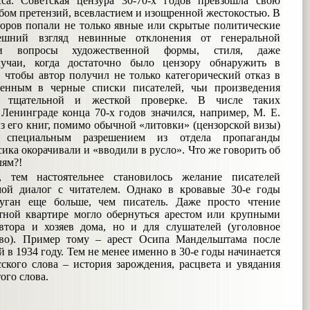
сса. Советская цензура 30-70-х годов превзошла свою
ом претензий, всевластием и изощренной жестокостью. В
оров попали не только явные или скрытые политические
шний взгляд невинные отклонения от генеральной
и вопросы художественной формы, стиля, даже
лучаи, когда достаточно было цензору обнаружить в
, чтобы автор получил не только категорический отказ в
сенным в черные списки писателей, чьи произведения
но тщательной и жесткой проверке. В числе таких
Ленинграде конца 70-х годов значился, например, М. Е.
з его книг, помимо обычной «литовки» (цензорской визы)
специальным разрешением из отдела пропаганды
ика окорачивали и «вводили в русло». Что же говорить об
лям?!
, тем настоятельнее становилось желание писателей
ой диалог с читателем. Однако в кровавые 30-е годы
пуган еще больше, чем писатель. Даже просто чтение
тной квартире могло обернуться арестом или крупными
втора и хозяев дома, но и для слушателей (уголовное
тво). Пример тому – арест Осипа Мандельштама после
 в 1934 году. Тем не менее именно в 30-е годы начинается
ского слова – история зарождения, расцвета и увядания
ого слова.