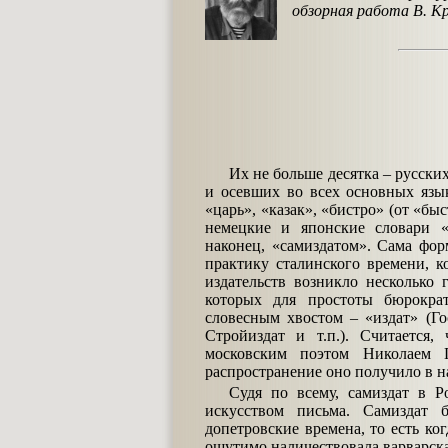
обзорная работа В. К
Их не больше десятка – русски
и осевших во всех основных язы
«царь», «казак», «бистро» (от «бы
немецкие и японские словари «с
наконец, «самиздатом». Сама фор
практику сталинского времени, 
издательств возникло несколько
которых для простоты бюрокра
словесным хвостом – «издат» (Гос
Стройиздат и т.п.). Считается
московским поэтом Николаем 
распространение оно получило в на
Судя по всему, самиздат в Р
искусством письма. Самиздат 
допетровские времена, то есть ко
ощутимо наличествовала варварска