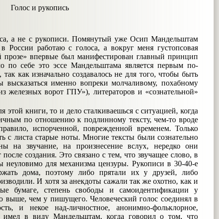
Голос и рукопись
оса, а не с рукописи. Помянутый уже Осип Мандельштам
в России работаю с голоса, а вокруг меня густопсовая
ой прозе» впервые был манифестирован главный принцип
мо по себе это эссе Мандельштама является первым по-
 так как изначально создавалось не для того, чтобы быть
бы высказаться именно вопреки молчаливому, похабному
 из железных ворот ГПУ»), литераторов и «сознательной»
я этой книги, то и дело сталкиваешься с ситуацией, когда
ричным по отношению к подлинному тексту, чем-то вроде
правило, испорченной, поврежденной временем. Только
ь с листа старые ноты. Многие тексты были сознательно
ны на звучание, на произнесение вслух, нередко они
 после создания. Это связано с тем, что звучащее слово, в
бы неуловимо для механизма цензуры. Рукописи в 30-40-е
ржать дома, поэтому либо прятали их у друзей, либо
изводили. И хотя за анекдоты сажали так же охотно, как и
ные бумаге, степень свободы и самоидентификации у
до выше, чем у пишущего. Человеческий голос соединял в
ть, и некое над-личностное, анонимно-фольклорное,
о имел в виду Мандельштам, когда говорил о том, что