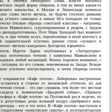
ы, в пятачки свободного слова. Власти пытались
ветских людей форму общения, и тем не менее каким-то
ческого начальства, в Москве и Ленинграде возникло
ское слово могло звучать, не будучи стеснено рамками
д устного самиздата в начале 60-х попадали не только
ически близкие образцы советской классики – например,
тихи Маяковского, сгруппированные в редком, с трудом
го двенадцатитомника. Поэт Марк Троицкий был знаменит
сть, и при чтении вслух, перенесенные в иной контекст, в
й охранительной эстетики, ранние стихи «лучшего и
похи» звучали скандально, бунтарски, взрывчато.
тель Мартти Ларни опубликовал в «Литературке»
ных поэтических чтениях у памятника Маяковскому в
ародовать любой желающий. Финна поразило внимание, с
ситуация, по его словам, невозможная на Западе. Вскоре
чали усиленно контролировать, и затем сборища поэтов
 открывается «Кафе поэтов». Либерально настроенные
оставаться в стороне от московской оттепели, но для
чтения стихов – это уже слишком, тем более что местная
осходила к знаменитым «Бродячей собаке», «Привалу
осфера в «Кафе поэтов» на Полтавской раз в неделю, по
 в допустимых дозах вольный воздух серебряного века.
 цензуры – кто и что хотел. В «Кафе поэтов» выступали и
тократизмом «ахматовские сироты», и полупролетарские