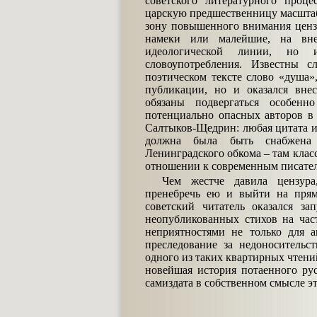
советского литературного проце
царскую предшественницу масштаб
зону повышенного внимания ценз
намеки или малейшие, на вне
идеологической линии, но 
словоупотребления. Известны с
поэтическом тексте слово «душа»
публикации, но и оказался вне
обязаны подвергаться особен
потенциально опасных авторов в 
Салтыков-Щедрин: любая цитата и
должна была быть снабжена 
Ленинградского обкома – там класс
отношении к современным писате
Чем жестче давила цензура
пренебречь ею и выйти на прям
советский читатель оказался за
неопубликованных стихов на час
неприятностями не только для а
преследование за недоносительс
одного из таких квартирных чтений
новейшая история потаенного рус
самиздата в собственном смысле эт