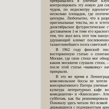
превращались в уличные клуб
контролировать эту новую для со
чудом, по недосмотру идеологи
несколько площадок, где поэтиче
цензуры. Любопытно, что в разря
оригинальные тексты, но и эстет
дооктябрьские футуристические с
доставаемом 1-м томе его красно
тем, что знал весь этот том наизу
удушающий климат послевоенно
талантливейшего поэта советской э
В 1962 году финский писа
восторженную статью о спонтан
Москве, где свои стихи мог обн
каким москвичи слушали стихи, – 
после этой статьи «маяковку» на
прикрыли.
В это же время в Ленинграде
комсомольские боссы не хотели 
консервативного Питера уличные 
культура литературных кафе в
комедиантов» и «Квисисане». Атм
субботам, как бы реанимировала
Поначалу здесь читали без всякой
державшиеся с подчеркнутым арис