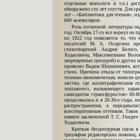
отдельные монологи и т.п.) дос
обнаружено сто лет спустя. Для ср
лет – «Библиотеки для чтения», и
000 экземпляров.
Роль потаенной литературы пад
год. Октябрь 17-го все вернул на 
по 1922 год появляется то, что
писателей М. А. Осоргина про
стихотворений Андрея Белого
Ходасевича, Максимилиана Воло
запрещенные цензурой) и других 
проявлял Вадим Шершеневич, кото
стихи. Причина отказа от типогр
технико-экономическая, нежели це
листки, где каллиграфическим п
эпатажного, вызывающего харак
самиздатом «трансфуристов» 60-8
продолжалась и в 20-30-е годы, н
распространения, а передавал
конспиративным оттенком. Таков 
памяти заключенной Т. С. Гнедич
Ходасевича.
Краткая бесцензурная пауза 
триумфом редакторских ножниц, 