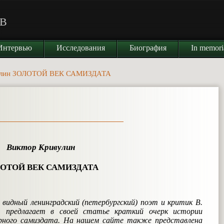
В
Интервью
Исследования
Биография
In memor
вулин ЗОЛОТОЙ ВЕК САМИЗДАТА
Виктор Кривулин
ОТОЙ ВЕК САМИЗДАТА
, видный ленинградский (петербургский) поэт и критик В.
), предлагает в своей статье краткий очерк истории
рного самиздата. На нашем сайте также представлена