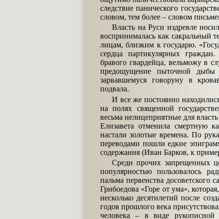
следствие панического государст
словом, тем более – словом письм
Власть на Руси издревле носил
воспринималась как сакральный т
лицам, близким к государю. «Госу
сердца партикулярных граждан.
бравого гвардейца, вельможу в с
предощущение пыточной дыбы и
зарвавшемуся говоруну в крова
подвала.
И все же постоянно находились
на полях священной государств
весьма нелицеприятные для власть
Елизавета отменила смертную ка
настали золотые времена. По рук
переводами пошли едкие эпиграмм
содержания (Иван Барков, к пример
Среди прочих запрещенных це
популярностью пользовалось ра
пальма первенства досоветского с
Грибоедова «Горе от ума», которая
несколько десятилетий после созд
годов прошлого века присутствова
человека – в виде рукописной