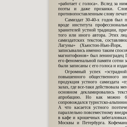
«работает с голоса». Вслед за н
поэты и даже прозаики. Слово
противопоставленным слову печат
Самиздат 30-40-х годов был 
вроде института профессиональ
хранителей устной традиции, прич
того или иного автора. Этих лю
самиздатских текстов, составл
Лагуны» (Хьюстон-Нью-Йорк, 1
записывались именно таким спосо
магнитофонов» был ленинградец Г
его феноменальной памяти сотни з
были записаны с его голоса и изд
Огромный успех «эстрадно
повышенного общественного ин
продукция устного самиздата «п
залах, где все-таки действовала ме
основном декламировались те
апробацию. Но как можно был
сопровождался туристско-альпини
А что касается устного поэтиче
параллельно повсеместному внедр
в кафе и крошечных забегаловках
Москвы и Петербурга. Кофеман