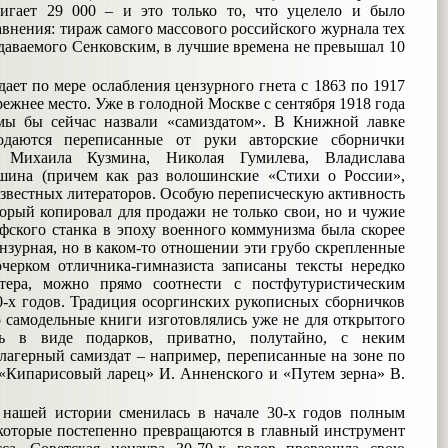
тигает 29 000 – и это только то, что уцелело и было
авнения: тираж самого массового российского журнала тех
здаваемого Сенковским, в лучшие времена не превышал 10
ает по мере ослабления цензурного гнета с 1863 по 1917
прежнее место. Уже в голодной Москве с сентября 1918 года
 мы бы сейчас назвали «самиздатом». В Книжной лавке
даются переписанные от руки авторские сборнички
, Михаила Кузмина, Николая Гумилева, Владислава
шина (причем как раз волошинские «Стихи о России»,
известных литераторов. Особую переписческую активность
рый копировал для продажи не только свои, но и чужие
афского станка в эпоху военного коммунизма была скорее
нзурная, но в каком-то отношении эти грубо скрепленные
очерком отличника-гимназиста записаны тексты нередко
тера, можно прямо соотнести с постфутуристическим
0-х годов. Традиция осоргинских рукописных сборничков
о самодельные книги изготовлялись уже не для открытого
ись в виде подарков, приватно, полутайно, с неким
лагерный самиздат – например, переписанные на зоне по
 «Кипарисовый ларец» И. Анненского и «Путем зерна» В.
в нашей истории сменилась в начале 30-х годов полным
которые постепенно превращаются в главный инструмент