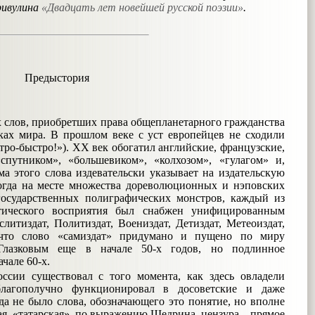
ривулина
«Двадцать лет новейшей русской поэзии»
.
Предыстория
х слов, приобретших права общепланетарного гражданства
ках мира. В прошлом веке с уст европейцев не сходили
стро-быстро!»). ХХ век обогатил английские, французские,
путником», «большевиком», «колхозом», «гулагом» и,
ма этого слова издевательски указывает на издательскую
когда на месте множества дореволюционных и нэповских
 государственных полиграфических монстров, каждый из
тического восприятия был снабжен унифицированным
литиздат, Политиздат, Воениздат, Детиздат, Метеоиздат,
, что слово «самиздат» придумано и пущено по миру
Глазковым еще в начале 50-х годов, но подлинное
чале 60-х.
оссии существовал с того момента, как здесь овладели
благополучно функционировал в досоветские и даже
гда не было слова, обозначающего это понятие, но вполне
я, «татарская», по выражению Щедрина, цензура – прямое