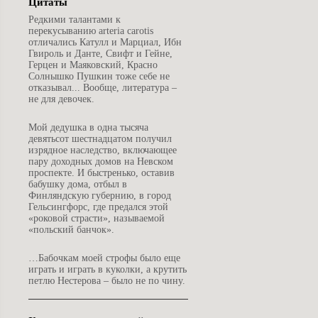
Цитаты
Редкими талантами к
перекусыванию arteria carotis
отличались Катулл и Марциал, Ибн
Гвироль и Данте, Свифт и Гейне,
Герцен и Маяковский, Красно
Солнышко Пушкин тоже себе не
отказывал... Вообще, литература –
не для девочек.
М
ой дедушка в одна тысяча
девятьсот шестнадцатом получил
изрядное наследство, включающее
пару доходных домов на Невском
проспекте. И быстренько, оставив
бабушку дома, отбыл в
Финляндскую губернию, в город
Гельсингфорс, где предался этой
«роковой страсти», называемой
«польский банчок».
…
Бабочкам моей строфы было еще
играть и играть в куколки, а крутить
петлю Нестерова – было не по чину.