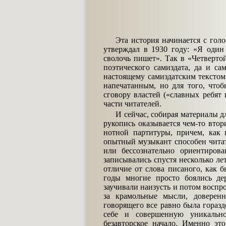
Эта история начинается с гол
утверждал в 1930 году: «Я один 
сволочь пишет». Так в «Четверт
поэтического самиздата, да и са
настоящему самиздатским текстом,
напечатанным, но для того, что
сговору властей («славных ребят
части читателей.
И сейчас, собирая материалы дл
рукопись оказывается чем-то вто
нотной партитуры, причем, как 
опытный музыкант способен читат
или бессознательно ориентирова
записывались спустя несколько лет
отличие от слова писаного, как 
годы многие просто боялись де
заучивали наизусть и потом воспро
за крамольные мысли, доверен
говорящего все равно была гораз
себе и совершенную уникальнос
безавторское начало. Именно эт