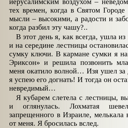
иерусалимским воздухом – неведом
тех времен, когда в Святом Городе
мысли – высокими, а радости и заб
когда разбил эту чашу?..
В этот день я, как всегда, ушла и
и на середине лестницы остановилас
сумку ключи. В кармане сумки я н
Эриксон» и решила позвонить мл
меня окатило волной… Изя ушел за 
я успею его догнать! И тогда он ост
невредимый…
Я кубарем слетела с лестницы, вы
и оглянулась. Лохматая шев
запрещенного в Израиле, мелькала в
от меня. Я бросилась вслед.