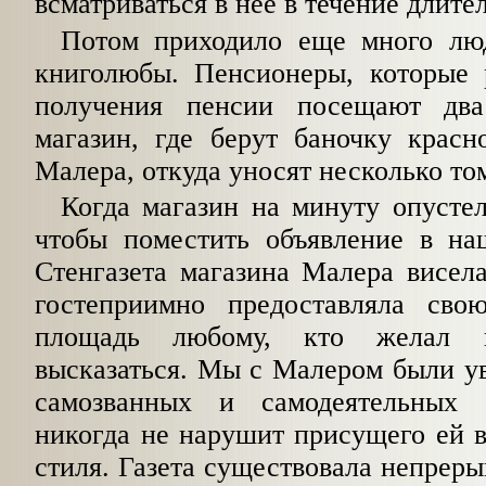
всматриваться в нее в течение длите
Потом приходило еще много лю
книголюбы. Пенсионеры, которые 
получения пенсии посещают дв
магазин, где берут баночку красн
Малера, откуда уносят несколько т
Когда магазин на минуту опустел
чтобы поместить объявление в наш
Стенгазета магазина Малера висел
гостеприимно предоставляла св
площадь любому, кто желал 
высказаться. Мы с Малером были ув
самозванных и самодеятельных а
никогда не нарушит присущего ей 
стиля. Газета существовала непреры