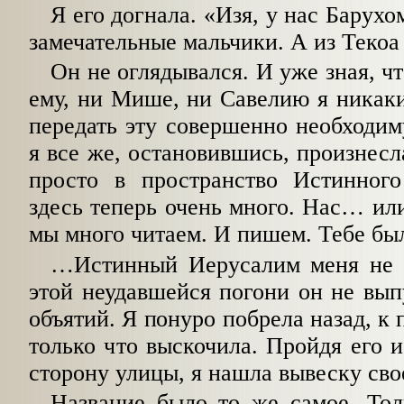
Я его догнала. «Изя, у нас Барухо
замечательные мальчики. А из Теко
Он не оглядывался. И уже зная, чт
ему, ни Мише, ни Савелию я никак
передать эту совершенно необходи
я все же, остановившись, произнесла
просто в пространство Истинног
здесь теперь очень много. Нас… и
мы много читаем. И пишем. Тебе б
…Истинный Иерусалим меня не 
этой неудавшейся погони он не вып
объятий. Я понуро побрела назад, к 
только что выскочила. Пройдя его и
сторону улицы, я нашла вывеску сво
Название было то же самое. Тол