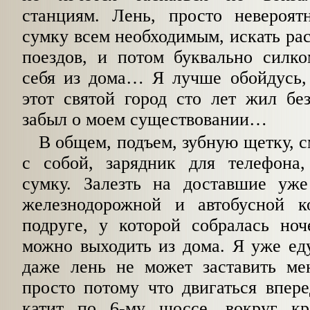
станциям. Лень, просто невероят
сумку всем необходимым, искать рас
поездов, и потом буквально силко
себя из дома… Я лучше обойдусь,
этот святой город сто лет жил бе
забыл о моем существовании…
В общем, подъем, зубную щетку, с
с собой, зарядник для телефона
сумку. Залезть на доставшие уж
железнодорожной и автобусной к
подруге, у которой собралась ноч
можно выходить из дома. Я уже еду
даже лень не может заставить мен
просто потому что двигаться впер
катит по 6-му шоссе, вокруг кр