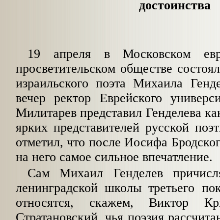
достоинства
19 апреля в Московском евре
просветительском обществе состоял
израильского поэта Михаила Генд
вечер ректор Еврейского универс
Милитарев представил Генделева как
ярких представителей русской поэ
отметил, что после Иосифа Бродског
на него самое сильное впечатление.
Сам Михаил Генделев причисл
ленинградской школы третьего пок
относятся, скажем, Виктор К
Стратановский, чья поэзия рассчита