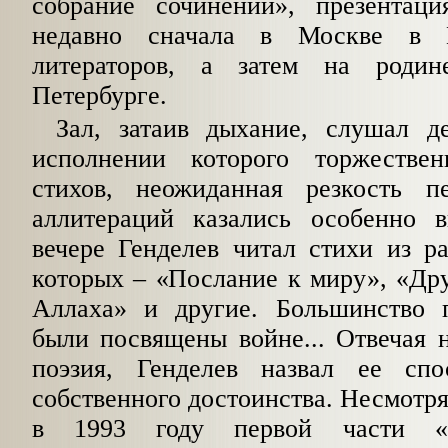
собрание сочинений», презентац
недавно сначала в Москве в 
литераторов, а затем на роди
Петербурге.
Зал, затаив дыхание, слушал д
исполнении которого торжеств
стихов, неожиданная резкость п
аллитераций казались особенно 
вечере Генделев читал стихи из р
которых – «Послание к миру», «Дру
Аллаха» и другие. Большинство 
были посвящены войне... Отвечая н
поэзия, Генделев назвал ее спо
собственного достоинства. Несмотр
в 1993 году первой части «В