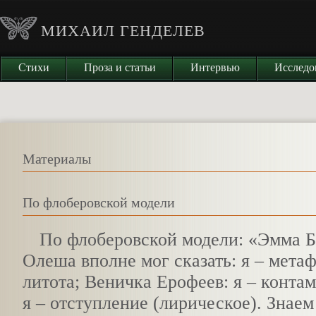
МИХАИЛ ГЕНДЕЛЕВ
Стихи
Проза и статьи
Интервью
Исследо
Материалы
По флоберовской модели
П
о флоберовской модели: «Эмма Бо
Олеша вполне мог сказать: я – метаф
литота; Веничка Ерофеев: я – контам
я – отступление (лирическое). Знаем