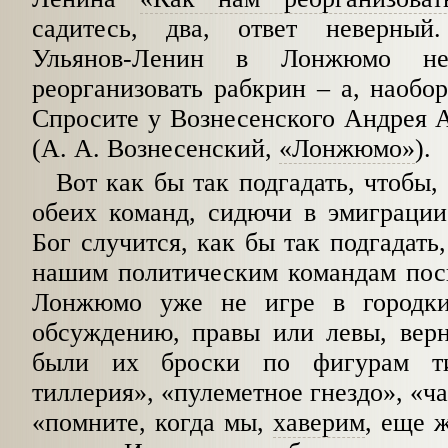
садитесь, два, ответ неверны
Ульянов-Ленин в Лонжюмо не
реорганизовать рабкрин – а, наобор
Спросите у Вознесенского Андрея Ан
(А. А. Вознесенский,
«Лонжюмо»
).
Вот как бы так подгадать, чтобы,
обеих команд, сидючи в эмиграции
Бог слу­чится, как бы так подгадат
нашим поли­тическим командам пос
Лонжюмо уже не игре в городки
обсуждению, правы или левы, вер
были их броски по фигурам ти
тиллерия», «пулеметное гнездо», «ча
«помните, когда мы,
хаверим
, еще ж