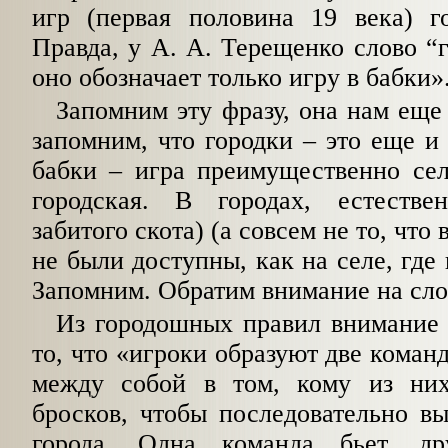
игр (первая половина 19 века) го
Правда, у А. А. Терещенко слово
“
оно обозначает только игру в бабки»
Запомним эту фразу, она нам еще 
за­помним, что городки – это еще и
бабки – игра преимущественно сел
городская. В го­родах, естеств
забитого скота) (а совсем не то, что
не были доступны, как на селе, где
Запомним. Обратим внимание на сло
Из городошных правил внимание 
то, что «игроки образуют две коман
между со­бой в том, кому из ни
бросков, чтобы последовательно в
города. Одна команда бьет, др