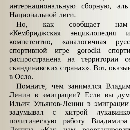
интернациональную сборную, аль
Национальной лиги.
Но, как сообщает нам 
«Кембриджская эн­циклопедия 
компетентно, «аналогичная рус
спортивной игре gorodki спорти
распространена на территории 
скандинавских странах». Вот, оказы
в Осло.
Помните, чем занимался Влади
Ленин в эмиграции? Если вы дум
Ильич Ульянов-Ленин в эмиграции 
задумывал с хитрой лукавин
политическую работу Владимира 
Ленина
«Как нам реорганизоват