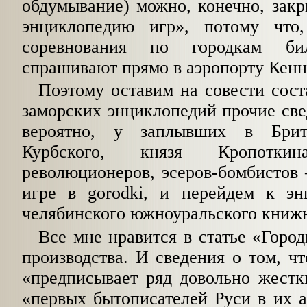
обдумывание) можно, конечно, зак
энциклопедию игр», по­тому что
соревнования по городкам б
спрашивают прямо в аэропорту Кенн
Поэтому оставим на совести сост
заморских энциклопедий прочие све
вероятно, у заплывших в Брит
Курбского, князя Кропотки
революционеров, эсеров-бомбистов 
иг­ре в gorodki, и перейдем к э
челябинского южноуральского книжн
Все мне нравится в статье «Горо
про­изводства. И сведения о том, ч
«пред­писывает ряд довольно жестк
«первых быто­писателей Руси в их 