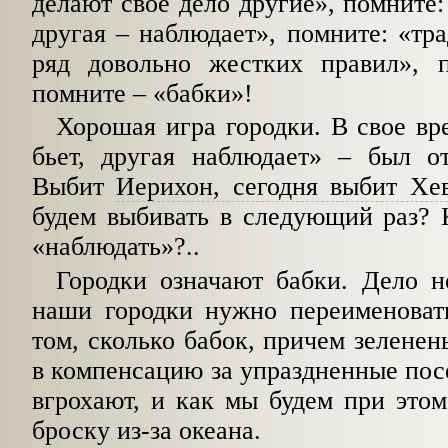
делают свое дело другие», помните:
другая – наблюдает», помните: «тра
ряд довольно жестких правил», 
помните – «бабки»!
Хорошая игра городки. В свое вр
бьет, другая наблюдает» – был 
Выбит
Иерихон, се­годня выбит Хе
будем выбивать в следующий раз? 
«наблюдать»?..
Городки означают бабки. Дело н
наши городки нужно переименовать
том, сколько бабок, причем зеленен
в компенсацию за упраздненные посе
вгрохают, и как мы бу­дем при это
броску из-за океана.