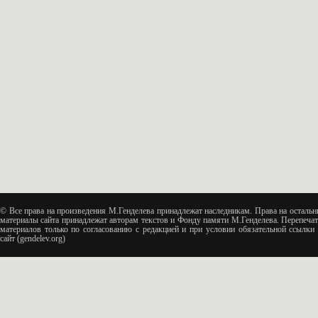
© Все права на произведения М.Генделева принадлежат наследникам. Права на остальн
материалы сайта принадлежат авторам текстов и Фонду памяти М.Генделева. Перепечат
материалов только по согласованию с редакцией и при условии обязательной ссылки 
сайт (gendelev.org)