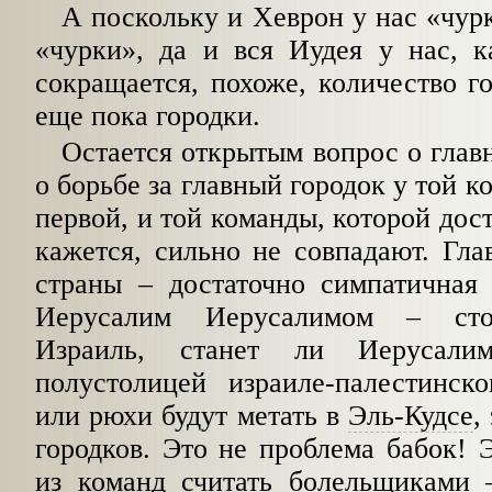
А поскольку и Хеврон у нас «чур
«чурки», да и вся Иудея у нас, к
сокра­щается, похоже, количество г
еще пока городки.
Остается открытым вопрос о глав
о борьбе за главный городок у той к
первой, и той команды, которой дос
кажется, сильно не совпадают. Гл
страны – доста­точно симпатичная
Иерусалим Иерусалимом – стол
Израиль, станет ли Иерусали
полустолицей израиле-палестинско
или рюхи будут метать в
Эль-Кудсе
,
городков. Это не проблема бабок! 
из команд считать болельщиками 