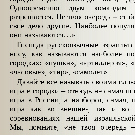
Одновременно двум командам
разрешается. Не твоя очередь – стой
свое дело другие. Наиболее попул
они называются…»
Господа русскоязычные израильтян
носу, как называются наиболее п
городках: «пушка», «артиллерия», «
«часовые», «тир», «самолет»...
Давайте все называть своими слов
иг­ра в городки – отнюдь не самая п
игра в России, а наоборот, самая, 
игра как во внешне-, так и во 
соревнованиях нашей из­раильской
Мы, помните, «не твоя очередь­ –