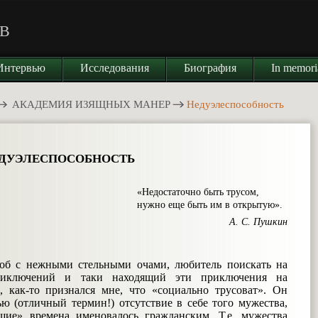
В
Интервью
Исследования
Биография
In memor
АКАДЕМИЯ ИЗЯЩНЫХ МАНЕР
Недуэлеспособность
ДУЭЛЕСПОСОБНОСТЬ
чно быть трусом,
ыть им в открытую».
А. С. Пушкин
об с нежными стельными очами, любитель поискать на
риключений и таки находящий эти приключения на
, как-то признался мне, что «социально трусоват». Он
ю (отличный термин!) отсутствие в себе того мужества,
шие» времена именовалось гражданским. Т.е. мужества