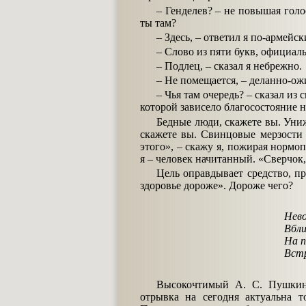
– Генделев? – не повышая голос
ты там?
– Здесь, – ответил я по-армейс
– Слово из пяти букв, официальн
– Подлец, – сказал я небрежно.
– Не помещается, – деланно-ожи
– Чья там очередь? – сказал из 
которой зависело благосостояние н
Бедные люди, скажете вы. Уни
скажете вы. Свинцовые мерзости
этого», – скажу я, пожирая нормоп
я – человек начитанный. «Сверчок,
Цель оправдывает средство, п
здоровье дороже». Дороже чего?
Нево
Вбли
На п
Встр
Высокочтимый А. С. Пушкин
отрывка на сегодня актуальна т