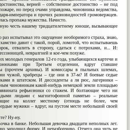
достоинства, верней – собственное достоинство – не под
пожаре, но перед очами управдома, чиновника ведомства,
сударя-императора и прочих разновидностей громовержцев.
лась пропажа мужества. Начисто.
вную честь нашему тридцатилетнему юноше, вызывающее
ко раз испытывал это ощущение необоримого страха, знаю,
хамство давит с такой, порой, ломотой, что испытываешь
ок, отвалить в сторону, сдаться с потрохами, и... И:
ессонницей, невралгией и кое-чем похуже.
их молодых генералов 12-го года, улыбающихся картечи и
онюхами при Третьем отделении, вдруг ставшие
ты (прочтем архивы). И комиссары в пыльных шлемах,
 ни чужой, храбрецы – где они в 37-м? И боевые седые
ками в штатском. И диссиденты а ля рюс, лагерники –
ым чиновникам какой-нибудь немецкой земли площадью
раввината
рефьюзники
со стажем. И болтающие чего ни
одыми людьми с магнитофонной памятью – реальные
чащие на коллег местному (отнюдь не более, чем
вердые мужики – вдруг, на пустом месте небольшой своей
те? Ну-ну.
очка в банке. Небольшая девочка двадцати неполных лет.
льно заполнил форму. И неразборчиво. Отчего она чуть не