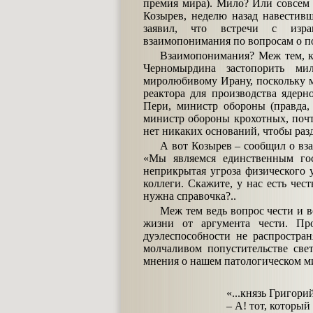
премия мира). Мило? Или совсем 
Козырев, неделю назад навести
заявил, что встречи с израи
взаимопонимания по вопросам о п
Взаимопонимания? Меж тем, ког
Черномырдина застопорить ми
миролюбивому Ирану, поскольку м
реактора для производства ядер
Пери, министр обороны (правда,
министр обороны крохотных, поч
нет никаких оснований, чтобы раз
А вот Козырев – сообщил о вз
«Мы являемся единственным гос
неприкрытая угроза физического 
коллеги. Скажите, у нас есть чест
нужна справочка?..
Меж тем ведь вопрос чести и 
жизни от аргумента чести. Пр
дуэлеспособности не распростран
молчаливом попустительстве све
мнения о нашем патологическом м
«...князь Григори
– А! тот, который