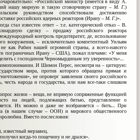
очаровательно: «Российский министр (имеется в виду А.
вший нашу мирную и такую сговорчивую страну –
М
.
Г
.
)
льским руководством способствовали достижению
оставке российских ядерных реакторов (Ирану –
М
.
Г
.
)».
да стал известен ответ – т.е. категорический отказ – В.
ллиардную сделку – продажу российского реактора
еждународный контроль предотвратит, де, использование
ного вооружения, – исключительно компетентный Уильям
 не как Рабин нашей огромной страны, а всего-навсего
ти пограничных Ирану – США), пожал плечами: «У меня
делить с господином Черномырдиным эту уверенность»...
аимопонимании. И Шимон Перес, несмотря на – цитирую:
ударством мира, против которого обращена прямая и
уничтожения», не опроверг заявления своего российского
ь, честь народа и государства, или нам все-таки слишком
вопрос жизни – вещи, не впрямую сопряженные функцией
осто на людей, подлежащих битью, представление о
яется. Их можно и даже не возбраняется – бить... При
та (в нашем случае – ООН) и мирового общественного
иролюбии. Вместо послесловия:
й, известный мерзавец.
 получил когда-то пощечину и не дрался».