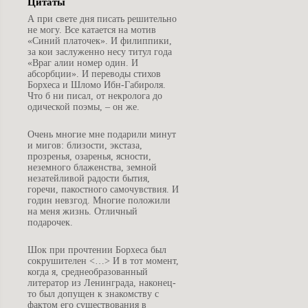
Цитаты
А
при свете дня писать решительно
не могу. Все катается на мотив
«Синий платочек». И филиппики,
за кои заслуженно несу титул года
«Враг алии номер один. И
абсорбции». И переводы стихов
Борхеса и Шломо Ибн-Габироля.
Что б ни писал, от некролога до
одической поэмы, – он же.
О
чень многие мне подарили минут
и мигов: близости, экстаза,
прозренья, озаренья, ясности,
неземного блаженства, земной
незатейливой радости бытия,
горечи, пакостного самочувствия. И
годин невзгод. Многие положили
на меня жизнь. Отличный
подарочек.
Ш
ок при прочтении Борхеса был
сокрушителен <…> И в тот момент,
когда я, среднеобразованный
литератор из Ленинграда, наконец-
то был допущен к знакомству с
фактом его существования в