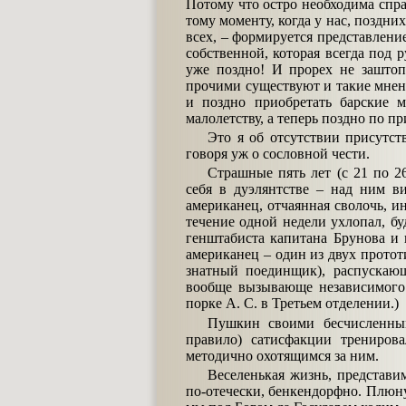
Потому что остро необходима справ
тому моменту, когда у нас, поздни
всех, – формируется представлени
собственной, которая всегда под р
уже поздно! И прорех не заштопа
прочими существуют и такие мнения
и поздно приобретать барские м
малолетству, а теперь поздно по п
Это я об отсутствии присутст
говоря уж о сословной чести.
Страшные пять лет (с 21 по 2
себя в дуэлянтстве – над ним в
американец, отчаянная сволочь, и
течение одной недели ухлопал, бу
генштабиста капитана Брунова и 
американец – один из двух протот
знатный поединщик), распускаю
вообще вызывающе независимого 
порке А. С. в Третьем отделении.)
Пушкин своими бесчисленны
правило) сатисфакции трениров
методично охотящимся за ним.
Веселенькая жизнь, представим
по-отечески, бенкендорфно. Плюнут