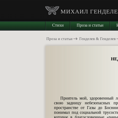
МИХАИЛ ГЕНДЕЛЕ
Стихи
Проза и статьи
Проза и статьи
Генделев & Генделев
НЕ
«Недостато
нужно еще б
Приятель мой, здоровенный л
свою задницу небезопасных п
пространстве от Газы до Боснии
понимал под социальной трусость
которое в благословенные «рань