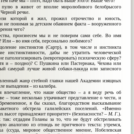
 Тем паче мы – Поэт, надо быть выше этого! Выше чего?
 пулю в живот от вполне миролюбивого белобрысого
 Черной речке.
изи которой я жил, прожил отрочество и юность,
 не понимая за детским обаянием факта – вооруженного
орения чего?
ества, произнесем мы и не поверим сами себе. Во имя
 Или – во имя себя, персонально любимого?
одоление инстинктов (Сартр), в том числе и инстинкта
ие инстинктивности, дабы не утратить человеческой
не патологизировать (невротировать) психическую сферу?
отя и – поздно)? С Пушкина или Пастернака, Чехова или
ый самурай лучше живой собаки-
пакида
или записного
давленный жанр стебной главки нашей Академии изящных
ле выпадения – из калибра.
я впечатление, что наше общество – а я веду речь об
ве – тоже несколько утрачивает представление о чести, и
обремененное, я бы сказал, благородством высказывание
кетного обстрела галилейских поселений. «Именно
их высот принадлежит приоритет» (безопасности? –
М
.
Г
.).
 так: отдадим Голаны за то, что не будут обстреливать
ую аналогию из отнюдь не притчевого текста: утремся,
а (ссуда, мировое общественное мнение, Нобелевская