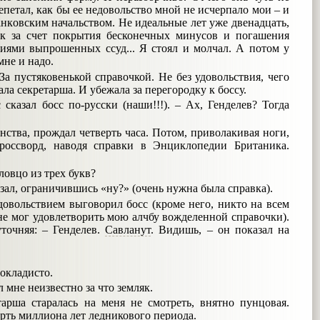
епетал, как бы ее недовольство мной не исчерпало мои – и
анковским начальством. Не идеальные лет уже двенадцать,
нк за счет покрытия бесконечных минусов и погашения
иями выпрошенных ссуд... Я стоял и молчал. А потом у
мне и надо.
а пустяковенькой справочкой. Не без удовольствия, чего
ала секретарша. И убежала за перегородку к боссу.
сказал босс по-русски (наши!!!). – Ах, Генделев? Тогда
нства, прождал четверть часа. Потом, приволакивая ноги,
россворд, наводя справки в Энциклопедии Британика.
словцо из трех букв?
азал, ограничившись «ну?» (очень нужна была справка).
удовольствием выговорил босс (кроме него, никто на всем
 не мог удовлетворить мою алчбу вожделенной справочки).
уточняя: – Генделев.
Савланут
. Видишь, – он показал на
покладисто.
 мне неизвестно за что земляк.
рша старалась на меня не смотреть, внятно пунцовая.
рть миллиона лет ледникового периода.