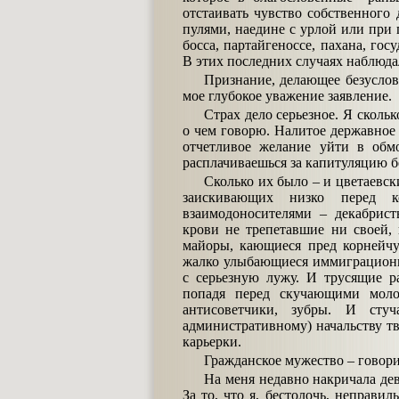
отстаивать чувство собственного 
пулями, наедине с урлой или при 
босса, партайгеноссе, пахана, го
В этих последних случаях наблюда
Признание, делающее безусло
мое глубокое уважение заявление.
Страх дело серьезное. Я сколь
о чем говорю. Налитое державное 
отчетливое желание уйти в обмор
расплачиваешься за капитуляцию б
Сколько их было – и цветаевск
заискивающих низко перед к
взаимодоносителями – декабрис
крови не трепетавшие ни своей,
майоры, кающиеся пред корнейчу
жалко улыбающиеся иммиграционн
с серьезную лужу. И трусящие 
попадя перед скучающими мол
антисоветчики, зубры. И сту
административному) начальству т
карьерки.
Гражданское мужество – говори
На меня недавно накричала дев
За то, что я, бестолочь, неправи