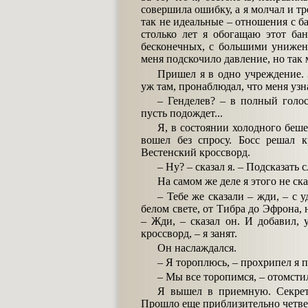
совершила ошибку, а я молчал и тр
так не идеальные – отношения с б
столько лет я обогащаю этот ба
бесконечных, с большими унижен
меня подскочило давление, но так 
Пришел я в одно учреждение. З
уж там, пронаблюдал, что меня узн
– Генделев? – в полный голос 
пусть подождет...
Я, в состоянии холодного беше
вошел без спросу. Босс решал к
Вестенский кроссворд.
– Ну? – сказал я. – Подсказать 
На самом же деле я этого не ск
– Тебе же сказали – жди, – с 
белом свете, от Тибра до Эфрона,
– Жди, – сказал он. И добавил, 
кроссворд, – я занят.
Он наслаждался.
– Я тороплюсь, – прохрипел я 
– Мы все торопимся, – отомстил
Я вышел в приемную. Секрета
Прошло еще приблизительно четве