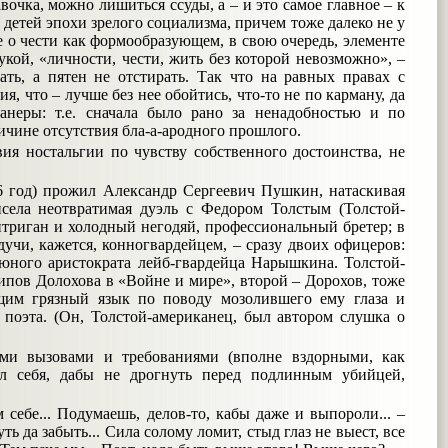
очка, можно лишиться ссуды, а – и это самое главное – к
х детей эпохи зрелого социализма, причем тоже далеко не у
е о чести как формообразующем, в свою очередь, элементе
укой, «личности, чести, жить без которой невозможно», –
ть, а пятен не отстирать. Так что на равных правах с
, что – лучше без нее обойтись, что-то не по карману, да
анеры: т.е. сначала было рано за ненадобностью и по
ричине отсутствия бла-а-ародного прошлого.
вия ностальгии по чувству собственного достоинства, не
6 год) прожил Александр Сергеевич Пушкин, натаскивая
исела неотвратимая дуэль с Федором Толстым (Толстой-
нтриган и холодный негодяй, профессиональный бретер; в
дучи, кажется, конногвардейцем, – сразу двоих офицеров:
юного аристократа лейб-гвардейца Нарышкина. Толстой-
ипов Долохова в «Войне и мире», второй – Дорохов, тоже
щим грязный язык по поводу мозолившего ему глаза и
поэта. (Он, Толстой-американец, был автором слушка о
ми вызовами и требованиями (вполне вздорными, как
ал себя, дабы не дрогнуть перед подлинным убийцей,
 себе... Подумаешь, делов-то, кабы даже и выпороли... –
ь да забыть... Сила солому ломит, стыд глаз не выест, все